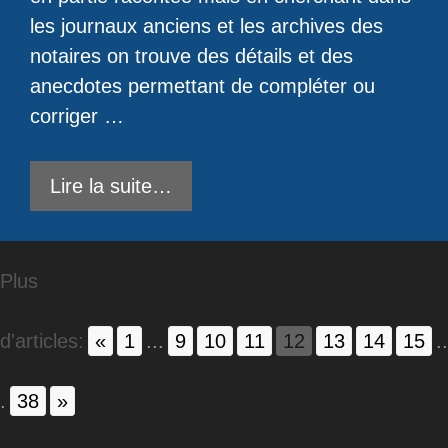
les journaux anciens et les archives des
notaires on trouve des détails et des
anecdotes permettant de compléter ou
corriger …
Lire la suite…
Plus
d'articles:
«
1
...
9
10
11
12
13
14
15
..
.
38
»