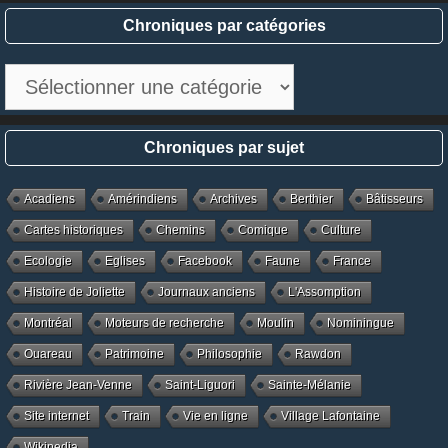
Chroniques par catégories
Chroniques
par
catégories
Chroniques par sujet
Acadiens
Amérindiens
Archives
Berthier
Bâtisseurs
Cartes historiques
Chemins
Comique
Culture
Ecologie
Eglises
Facebook
Faune
France
Histoire de Joliette
Journaux anciens
L'Assomption
Montréal
Moteurs de recherche
Moulin
Nominingue
Ouareau
Patrimoine
Philosophie
Rawdon
Rivière Jean-Venne
Saint-Liguori
Sainte-Mélanie
Site internet
Train
Vie en ligne
Village Lafontaine
Wikipedia