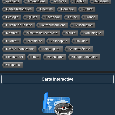
Acadiens
Amérindiens
Archives
Berthier
Bâtisseurs
Cartes historiques
Chemins
Comique
Culture
Ecologie
Eglises
Facebook
Faune
France
Histoire de Joliette
Journaux anciens
L'Assomption
Montréal
Moteurs de recherche
Moulin
Nominingue
Ouareau
Patrimoine
Philosophie
Rawdon
Rivière Jean-Venne
Saint-Liguori
Sainte-Mélanie
Site internet
Train
Vie en ligne
Village Lafontaine
Wikipedia
Carte interactive