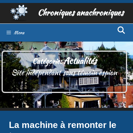
Aller
Chroniques anachroniques
au
contenu
Menu
Actualités
Catégorie:
Site indépendant sans témoin espion
La machine à remonter le