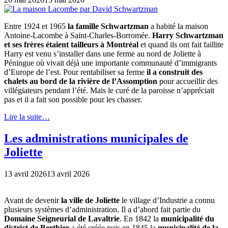
Entre 1924 et 1965
la famille Schwartzman
a habité la maison
Antoine-Lacombe à Saint-Charles-Borromée.
Harry Schwartzman
et ses frères étaient tailleurs à Montréal
et quand ils ont fait faillite
Harry est venu s’installer dans une ferme au nord de Joliette à
Péningue où vivait déjà une importante communauté d’immigrants
d’Europe de l’est. Pour rentabiliser sa ferme
il a construit des
chalets au bord de la rivière de l’Assomption
pour accueillir des
villégiateurs pendant l’été. Mais le curé de la paroisse n’appréciait
pas et il a fait son possible pour les chasser.
Lire la suite…
Les administrations municipales de
Joliette
13 avril 2026
13 avril 2026
Avant de devenir
la ville de Joliette
le village d’Industrie a connu
plusieurs systèmes d’administration. Il a d’abord fait partie du
Domaine Seigneurial de Lavaltrie
. En 1842 la
municipalité du
district de Berthier
a été créée puis en 1845 la
municipalité de la