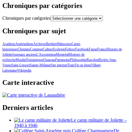
Chroniques par catégories
Chroniques par catégories
Chroniques par sujet
Acadiens
Amérindiens
Archives
Berthier
Bâtisseurs
Cartes
historiques
Chemins
Comique
Culture
Ecologie
Eglises
Facebook
Faune
France
Histoire de
Joliette
Journaux anciens
L'Assomption
Montréal
Moteurs de
recherche
Moulin
Nominingue
Ouareau
Patrimoine
Philosophie
Rawdon
Rivière Jean-
Venne
Saint-Liguori
Sainte-Mélanie
Site internet
Train
Vie en ligne
Village
Lafontaine
Wikipedia
Carte interactive
Derniers articles
Le camp militaire de Joliette –
1940 à 1946
De