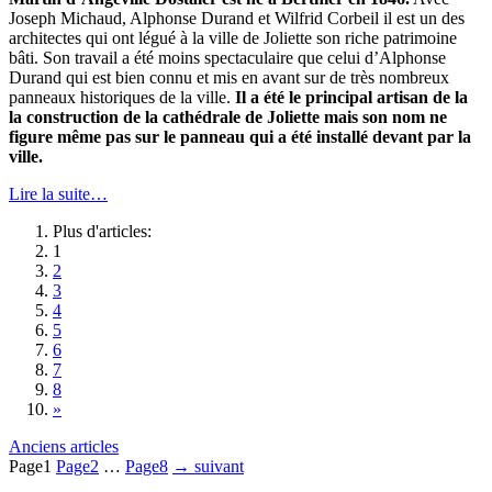
Joseph Michaud, Alphonse Durand et Wilfrid Corbeil il est un des
architectes qui ont légué à la ville de Joliette son riche patrimoine
bâti. Son travail a été moins spectaculaire que celui d’Alphonse
Durand qui est bien connu et mis en avant sur de très nombreux
panneaux historiques de la ville.
Il a été le principal artisan de la
la construction de la cathédrale de Joliette mais son nom ne
figure même pas sur le panneau qui a été installé devant par la
ville.
Lire la suite…
Plus d'articles:
1
2
3
4
5
6
7
8
»
Anciens articles
Page
1
Page
2
…
Page
8
→
suivant