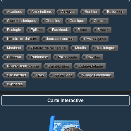
Acadiens
Amérindiens
Archives
Berthier
Bâtisseurs
Cartes historiques
Chemins
Comique
Culture
Ecologie
Eglises
Facebook
Faune
France
Histoire de Joliette
Journaux anciens
L'Assomption
Montréal
Moteurs de recherche
Moulin
Nominingue
Ouareau
Patrimoine
Philosophie
Rawdon
Rivière Jean-Venne
Saint-Liguori
Sainte-Mélanie
Site internet
Train
Vie en ligne
Village Lafontaine
Wikipedia
Carte interactive