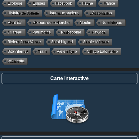
Ecologie
Eglises
Facebook
Faune
France
Histoire de Joliette
Journaux anciens
L'Assomption
Montréal
Moteurs de recherche
Moulin
Nominingue
Ouareau
Patrimoine
Philosophie
Rawdon
Rivière Jean-Venne
Saint-Liguori
Sainte-Mélanie
Site internet
Train
Vie en ligne
Village Lafontaine
Wikipedia
Carte interactive