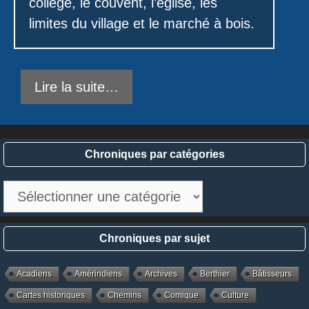
collège, le couvent, l’église, les
limites du village et le marché à bois.
Lire la suite…
Chroniques par catégories
Chroniques
par
catégories
Chroniques par sujet
Acadiens
Amérindiens
Archives
Berthier
Bâtisseurs
Cartes historiques
Chemins
Comique
Culture