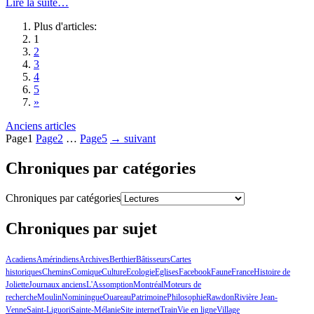
Lire la suite…
Plus d'articles:
1
2
3
4
5
»
Anciens articles
Page
1
Page
2
…
Page
5
→
suivant
Chroniques par catégories
Chroniques par catégories
Chroniques par sujet
Acadiens
Amérindiens
Archives
Berthier
Bâtisseurs
Cartes
historiques
Chemins
Comique
Culture
Ecologie
Eglises
Facebook
Faune
France
Histoire de
Joliette
Journaux anciens
L'Assomption
Montréal
Moteurs de
recherche
Moulin
Nominingue
Ouareau
Patrimoine
Philosophie
Rawdon
Rivière Jean-
Venne
Saint-Liguori
Sainte-Mélanie
Site internet
Train
Vie en ligne
Village