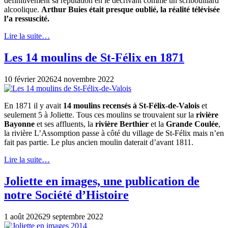
définitivement sa réputation en le décrivant comme un scribouillard
alcoolique.
Arthur Buies était presque oublié, la réalité télévisée
l’a ressuscité.
Lire la suite…
Les 14 moulins de St-Félix en 1871
10 février 2026
24 novembre 2022
En 1871 il y avait
14 moulins recensés à St-Félix-de-Valois
et
seulement 5 à Joliette. Tous ces moulins se trouvaient sur la
rivière
Bayonne
et ses affluents, la
rivière Berthier
et la
Grande Coulée
,
la rivière L’Assomption passe à côté du village de St-Félix mais n’en
fait pas partie. Le plus ancien moulin daterait d’avant 1811.
Lire la suite…
Joliette en images, une publication de
notre Société d’Histoire
1 août 2026
29 septembre 2022