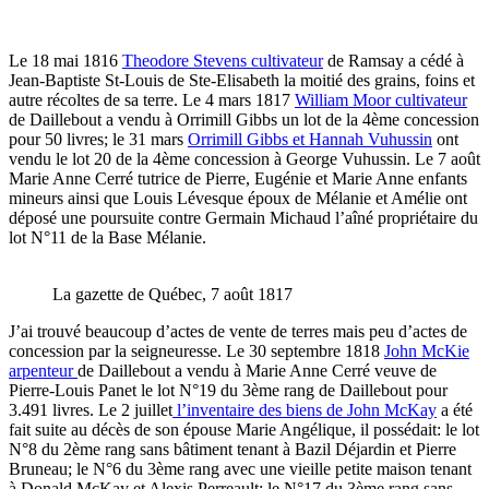
Le 18 mai 1816
Theodore Stevens cultivateur
de Ramsay a cédé à
Jean-Baptiste St-Louis de Ste-Elisabeth la moitié des grains, foins et
autre récoltes de sa terre. Le 4 mars 1817
William Moor cultivateur
de Daillebout a vendu à Orrimill Gibbs un lot de la 4ème concession
pour 50 livres; le 31 mars
Orrimill Gibbs et Hannah Vuhussin
ont
vendu le lot 20 de la 4ème concession à George Vuhussin. Le 7 août
Marie Anne Cerré tutrice de Pierre, Eugénie et Marie Anne enfants
mineurs ainsi que Louis Lévesque époux de Mélanie et Amélie ont
déposé une poursuite contre Germain Michaud l’aîné propriétaire du
lot N°11 de la Base Mélanie.
La gazette de Québec, 7 août 1817
J’ai trouvé beaucoup d’actes de vente de terres mais peu d’actes de
concession par la seigneuresse. Le 30 septembre 1818
John McKie
arpenteur
de Daillebout a vendu à Marie Anne Cerré veuve de
Pierre-Louis Panet le lot N°19 du 3ème rang de Daillebout pour
3.491 livres. Le 2 juillet
l’inventaire des biens de John McKay
a été
fait suite au décès de son épouse Marie Angélique, il possédait: le lot
N°8 du 2ème rang sans bâtiment tenant à Bazil Déjardin et Pierre
Bruneau; le N°6 du 3ème rang avec une vieille petite maison tenant
à Donald McKay et Alexis Perreault; le N°17 du 3ème rang sans