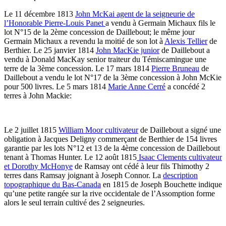
Le 11 décembre 1813
John McKai agent de la seigneurie de
l’Honorable Pierre-Louis Panet
a vendu à Germain Michaux fils le
lot N°15 de la 2ème concession de Daillebout; le même jour
Germain Michaux a revendu la moitié de son lot à
Alexis Tellier
de
Berthier. Le 25 janvier 1814
John MacKie junior
de Daillebout a
vendu à Donald MacKay senior traiteur du Témiscamingue une
terre de la 3ème concession. Le 17 mars 1814
Pierre Bruneau
de
Daillebout a vendu le lot N°17 de la 3ème concession à John McKie
pour 500 livres. Le 5 mars 1814
Marie Anne Cerré
a concédé 2
terres à John Mackie:
Le 2 juillet 1815
William Moor cultivateur
de Daillebout a signé une
obligation à Jacques Deligny commerçant de Berthier de 154 livres
garantie par les lots N°12 et 13 de la 4ème concession de Daillebout
tenant à Thomas Hunter. Le 12 août 1815
Isaac Clements cultivateur
et Dorothy McHonye
de Ramsay ont cédé à leur fils Thimothy 2
terres dans Ramsay joignant à Joseph Connor. La
description
topographique du Bas-Canada
en 1815 de Joseph Bouchette indique
qu’une petite rangée sur la rive occidentale de l’Assomption forme
alors le seul terrain cultivé des 2 seigneuries.