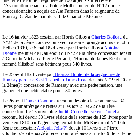
une terre de forme irrégulière de 106 arpents sur la rivière
l’Assomption tenant à la Pointe Moll et au terrain N°12 que le
concessionnaire a acquis de Asa Farnam dans la seigneurie de
Ramsay. C’était le mari de sa fille Charlotte-Mélanie.
Le 16 janvier 1823 cession par Horris Gibbs à
Charles Boileau
du
N°24 de la 3ème concession avec maison et grange acquis de John
Bell en 1819, le 6 mai 1824 vente par Horris Gibbs à
Antoine
Dionne
meunier de Daillebout du N°2 de la 4ème concession tenant
à Germain Michaux, Pierre Perrault, l’Honorable James Reid et un
nommé [illisible] sans bâtiment pour 540 livres.
Le 25 avril 1823 vente par
Thomas Hunter de la seigneurie de
Ramsay paroisse Ste-Elisabeth à James Read
des lots N°19 et 20 de
la 2ème(?) concession de Ramesay avec une petite maison, une
grange et une petite étable pour 180 livres.
Le 26 août
Daniel Connor
a reconnu devoir à la seigneuresse 34
livres pour arrérage de rentes sur les lots 21 et 22 de la 1ère
concession. Le 13 novembre
Judith Corneiller veuve Trudel
a
reconnu lui devoir 33 livres résidu de la somme de 125 livres pour la
vente en 1810 par l’agent seigneurial John McKie du lot N°10 de la
3ème concession;
Ardouin Jolis(?)
devait 10 livres que Pierre
Cloutier s’était engagé à payer pour arrérages sur le lot 9 de la 3ème