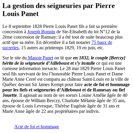
La gestion des seigneuries par Pierre
Louis Panet
Le 8 septembre 1828 Pierre Louis Panet fils a fait sa première
concession à
Joseph Bonnin
de Ste-Elisabeth du lot N°12 de la
2ème concession de Ramsay; il a été tout de suite beaucoup plus
actif que sa mère. En décembre il a fait notarier
75 baux de
sucreries
, 15 autres au printemps 1829, 19 en juin, etc.
Sur le site du
Manoir Panet
on lit que
en 1832, le couple [Berczy]
hérite de la seigneurie d’Ailleboust et s’y installe
ce qui est une
curieuse information inexacte. Le 28 mai 1829 Pierre Louis Panet
seul fils survivant de feu l’honorable Pierre Louis Panet et Dame
Marie Anne Cerré est comparu au château Saint-Louis en la ville de
Québec devant Sir James Kempt pour faire
acte de foi et hommage
pour les fiefs et seigneuries d’Ailleboust et de Ramesay ou fief
Jouette
. Il agissait au nom de ses soeurs Louise Amélie âgée de 40
ans, épouse de William Berczy, Charlotte Mélanie âgée de 35 ans,
épouse de Louis Levesque, Thérèse Eugénie âgée de 31 ans et
Marie Anne âgée de 22 ans propriétaires par indivis.
Acte de foi et hommage