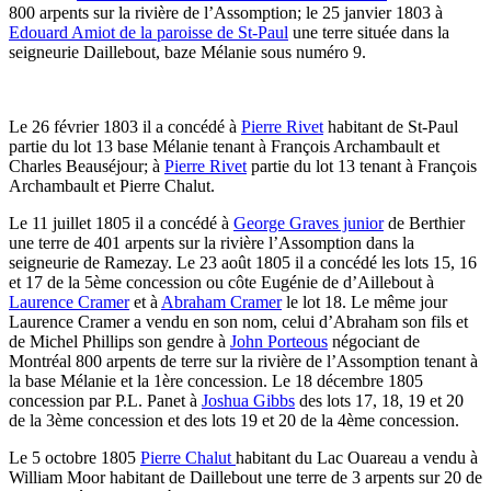
800 arpents sur la rivière de l’Assomption; le 25 janvier 1803 à
Edouard Amiot de la paroisse de St-Paul
une terre située dans la
seigneurie Daillebout, baze Mélanie sous numéro 9.
Le 26 février 1803 il a concédé à
Pierre Rivet
habitant de St-Paul
partie du lot 13 base Mélanie tenant à François Archambault et
Charles Beauséjour; à
Pierre Rivet
partie du lot 13 tenant à François
Archambault et Pierre Chalut.
Le 11 juillet 1805 il a concédé à
George Graves junior
de Berthier
une terre de 401 arpents sur la rivière l’Assomption dans la
seigneurie de Ramezay. Le 23 août 1805 il a concédé les lots 15, 16
et 17 de la 5ème concession ou côte Eugénie de d’Aillebout à
Laurence Cramer
et à
Abraham Cramer
le lot 18. Le même jour
Laurence Cramer a vendu en son nom, celui d’Abraham son fils et
de Michel Phillips son gendre à
John Porteous
négociant de
Montréal 800 arpents de terre sur la rivière de l’Assomption tenant à
la base Mélanie et la 1ère concession. Le 18 décembre 1805
concession par P.L. Panet à
Joshua Gibbs
des lots 17, 18, 19 et 20
de la 3ème concession et des lots 19 et 20 de la 4ème concession.
Le 5 octobre 1805
Pierre Chalut
habitant du Lac Ouareau a vendu à
William Moor habitant de Daillebout une terre de 3 arpents sur 20 de