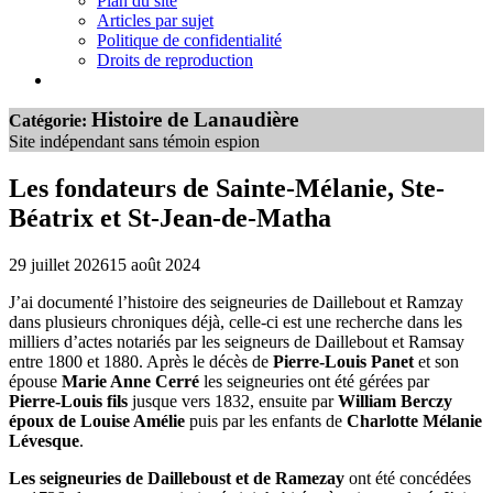
Plan du site
Articles par sujet
Politique de confidentialité
Droits de reproduction
Histoire de Lanaudière
Catégorie:
Site indépendant sans témoin espion
Les fondateurs de Sainte-Mélanie, Ste-
Béatrix et St-Jean-de-Matha
29 juillet 2026
15 août 2024
J’ai documenté l’histoire des seigneuries de Daillebout et Ramzay
dans plusieurs chroniques déjà, celle-ci est une recherche dans les
milliers d’actes notariés par les seigneurs de Daillebout et Ramsay
entre 1800 et 1880. Après le décès de
Pierre-Louis Panet
et son
épouse
Marie Anne Cerré
les seigneuries ont été gérées par
Pierre-Louis fils
jusque vers 1832, ensuite par
William Berczy
époux de Louise Amélie
puis par les enfants de
Charlotte Mélanie
Lévesque
.
Les seigneuries de Dailleboust et de Ramezay
ont été concédées