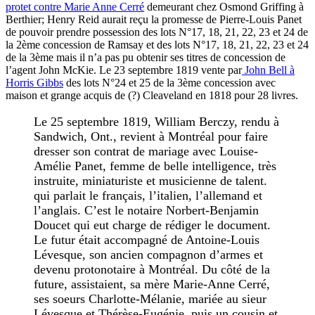
protet contre Marie Anne Cerré
demeurant chez Osmond Griffing à
Berthier; Henry Reid aurait reçu la promesse de Pierre-Louis Panet
de pouvoir prendre possession des lots N°17, 18, 21, 22, 23 et 24 de
la 2ème concession de Ramsay et des lots N°17, 18, 21, 22, 23 et 24
de la 3ème mais il n’a pas pu obtenir ses titres de concession de
l’agent John McKie. Le 23 septembre 1819 vente par
John Bell à
Horris Gibbs
des lots N°24 et 25 de la 3ème concession avec
maison et grange acquis de (?) Cleaveland en 1818 pour 28 livres.
Le 25 septembre 1819, William Berczy, rendu à
Sandwich, Ont., revient à Montréal pour faire
dresser son contrat de mariage avec Louise-
Amélie Panet, femme de belle intelligence, très
instruite, miniaturiste et musicienne de talent.
qui parlait le français, l’italien, l’allemand et
l’anglais. C’est le notaire Norbert-Benjamin
Doucet qui eut charge de rédiger le document.
Le futur était accompagné de Antoine-Louis
Lévesque, son ancien compagnon d’armes et
devenu protonotaire à Montréal. Du côté de la
future, assistaient, sa mère Marie-Anne Cerré,
ses soeurs Charlotte-Mélanie, mariée au sieur
Lévesque et Thérèse-Eugénie, puis un cousin et