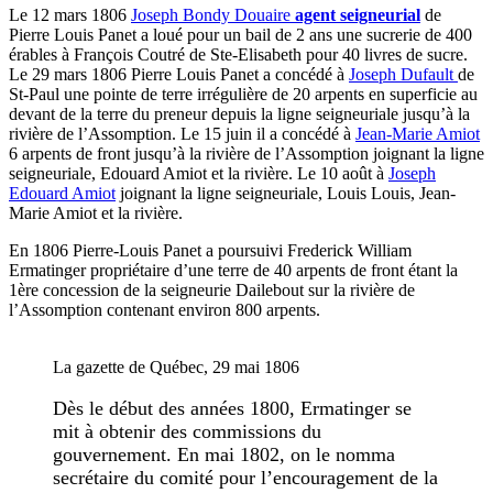
Le 12 mars 1806
Joseph Bondy Douaire
agent seigneurial
de
Pierre Louis Panet a loué pour un bail de 2 ans une sucrerie de 400
érables à François Coutré de Ste-Elisabeth pour 40 livres de sucre.
Le 29 mars 1806 Pierre Louis Panet a concédé à
Joseph Dufault
de
St-Paul une pointe de terre irrégulière de 20 arpents en superficie au
devant de la terre du preneur depuis la ligne seigneuriale jusqu’à la
rivière de l’Assomption. Le 15 juin il a concédé à
Jean-Marie Amiot
6 arpents de front jusqu’à la rivière de l’Assomption joignant la ligne
seigneuriale, Edouard Amiot et la rivière. Le 10 août à
Joseph
Edouard Amiot
joignant la ligne seigneuriale, Louis Louis, Jean-
Marie Amiot et la rivière.
En 1806 Pierre-Louis Panet a poursuivi Frederick William
Ermatinger propriétaire d’une terre de 40 arpents de front étant la
1ère concession de la seigneurie Dailebout sur la rivière de
l’Assomption contenant environ 800 arpents.
La gazette de Québec, 29 mai 1806
Dès le début des années 1800, Ermatinger se
mit à obtenir des commissions du
gouvernement. En mai 1802, on le nomma
secrétaire du comité pour l’encouragement de la