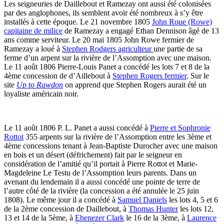
Les seigneuries de Daillebout et Ramezay ont aussi été colonisées
par des anglophones, ils semblent avoir été nombreux à s’y être
installés à cette époque. Le 21 novembre 1805
John Roue (Rowe)
capitaine de milice
de Ramezay a engagé Ethan Dennison âgé de 13
ans comme serviteur. Le 20 mai 1805 John Rowe fermier de
Ramezay a loué à
Stephen Rodgers agriculteur
une partie de sa
ferme d’un arpent sur la rivière de l’Assomption avec une maison.
Le 11 août 1806 Pierre-Louis Panet a concédé les lots 7 et 8 de la
4ème concession de d’Aillebout à
Stephen Rogers fermier
. Sur le
site
Up to Rawdon
on apprend que Stephen Rogers aurait été un
loyaliste américain noir.
Le 11 août 1806 P. L. Panet a aussi concédé à
Pierre et Sophronie
Rottot
355 arpents sur la rivière de l’Assomption entre les 3ème et
4ème concessions tenant à Jean-Baptiste Durocher avec une maison
en bois et un désert (défrichement) fait par le seigneur en
considération de l’amitié qu’il portait à Pierre Rottot et Marie-
Magdeleine Le Testu de l’Assomption leurs parents. Dans un
avenant du lendemain il a aussi concédé une pointe de terre de
l’autre côté de la rivière (la concession a été annulée le 25 juin
1808). Le même jour il a concédé à
Samuel Daniels
les lots 4, 5 et 6
de la 2ème concession de Daillebout, à
Thomas Hunter
les lots 12,
13 et 14 de la 5ème, à
Ebenezer Clark
le 16 de la 3ème, à
Laurence