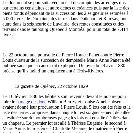
Le document se poursuit avec un état de compte des arrérages dus
par certains censitaires et autre dettes et créances puis par la liste des
biens fonds dépendant de la succession: les 2 seigneuries estimées à
5.000 livres, le Domaine, des terres dans Dailebout et Ramsay, une
autre dans la seigneurie de Lavaltrie, des rentes constituées et des
terrains dans le faubourg Québec à Montréal pour un total de 7.414
livres.
Le 22 octobre une poursuite de Pierre Horace Panet contre Pierre
Louis curateur de la succesion de demoiselle Marie Anne Panet a été
publiée sans que la cause soit expliquée. Un avis du 29 avril 1830
précise qu’il s’agit d’un emplacement à Trois-Rivières.
La gazette de Québec, 22 octobre 1829
Le 16 février 1830 les héritiers sont revenus devant le notaire pour
faire le
partage des lots
, William Berczy et Louise Amélie absents
avaient donné leur procuration à Pierre Louis. 5 lots ont été faits et la
liste des terres comprises dans chaque lot est soigneusement détaillée
et estimée sur de nombreuses pages; les lots ont ensuite été tirés dans
un chapeau. Le premier lot est allé à Thérèse Eugénie, le second à
Marie Anne, le troisième à Charlotte Mélanie, le quatrième à Pierre