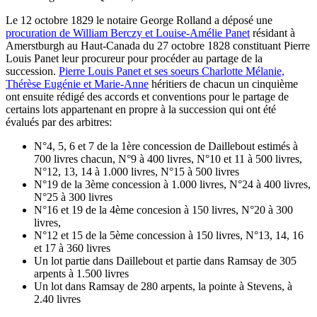
Le 12 octobre 1829 le notaire George Rolland a déposé une
procuration de William Berczy et Louise-Amélie Panet
résidant à
Amerstburgh au Haut-Canada du 27 octobre 1828 constituant Pierre
Louis Panet leur procureur pour procéder au partage de la
succession.
Pierre Louis Panet et ses soeurs Charlotte Mélanie,
Thérèse Eugénie et Marie-Anne
héritiers de chacun un cinquième
ont ensuite rédigé des accords et conventions pour le partage de
certains lots appartenant en propre à la succession qui ont été
évalués par des arbitres:
N°4, 5, 6 et 7 de la 1ère concession de Daillebout estimés à
700 livres chacun, N°9 à 400 livres, N°10 et 11 à 500 livres,
N°12, 13, 14 à 1.000 livres, N°15 à 500 livres
N°19 de la 3ème concession à 1.000 livres, N°24 à 400 livres,
N°25 à 300 livres
N°16 et 19 de la 4ème concesion à 150 livres, N°20 à 300
livres,
N°12 et 15 de la 5ème concession à 150 livres, N°13, 14, 16
et 17 à 360 livres
Un lot partie dans Daillebout et partie dans Ramsay de 305
arpents à 1.500 livres
Un lot dans Ramsay de 280 arpents, la pointe à Stevens, à
2.40 livres