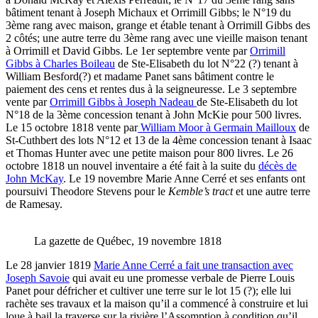
bâtiment tenant à Joseph Michaux et Orrimill Gibbs; le N°19 du
3ème rang avec maison, grange et étable tenant à Orrimill Gibbs des
2 côtés; une autre terre du 3ème rang avec une vieille maison tenant
à Orrimill et David Gibbs. Le 1er septembre vente par
Orrimill
Gibbs à Charles Boileau
de Ste-Elisabeth du lot N°22 (?) tenant à
William Besford(?) et madame Panet sans bâtiment contre le
paiement des cens et rentes dus à la seigneuresse. Le 3 septembre
vente par
Orrimill Gibbs à Joseph Nadeau
de Ste-Elisabeth du lot
N°18 de la 3ème concession tenant à John McKie pour 500 livres.
Le 15 octobre 1818 vente par
William Moor à Germain Mailloux
de
St-Cuthbert des lots N°12 et 13 de la 4ème concession tenant à Isaac
et Thomas Hunter avec une petite maison pour 800 livres. Le 26
octobre 1818 un nouvel inventaire a été fait à la suite du
décès de
John McKay
. Le 19 novembre Marie Anne Cerré et ses enfants ont
poursuivi Theodore Stevens pour le
Kemble’s tract
et une autre terre
de Ramesay.
La gazette de Québec, 19 novembre 1818
Le 28 janvier 1819
Marie Anne Cerré a fait une transaction avec
Joseph Savoie
qui avait eu une promesse verbale de Pierre Louis
Panet pour défricher et cultiver une terre sur le lot 15 (?); elle lui
rachète ses travaux et la maison qu’il a commencé à construire et lui
loue à bail la traverse sur la rivière l’Assomption à condition qu’il