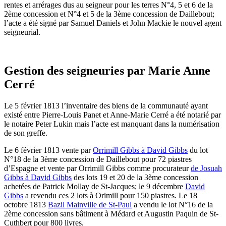
rentes et arrérages dus au seigneur pour les terres N°4, 5 et 6 de la
2ème concession et N°4 et 5 de la 3ème concession de Daillebout;
l’acte a été signé par Samuel Daniels et John Mackie le nouvel agent
seigneurial.
Gestion des seigneuries par Marie Anne
Cerré
Le 5 février 1813 l’inventaire des biens de la communauté ayant
existé entre Pierre-Louis Panet et Anne-Marie Cerré a été notarié par
le notaire Peter Lukin mais l’acte est manquant dans la numérisation
de son greffe.
Le 6 février 1813 vente par
Orrimill Gibbs à David Gibbs
du lot
N°18 de la 3ème concession de Daillebout pour 72 piastres
d’Espagne et vente par Orrimill Gibbs comme procurateur
de Josuah
Gibbs à David Gibbs
des lots 19 et 20 de la 3ème concession
achetées de Patrick Mollay de St-Jacques; le 9 décembre
David
Gibbs
a revendu ces 2 lots à Orimill pour 150 piastres. Le 18
octobre 1813
Bazil Mainville de St-Paul
a vendu le lot N°16 de la
2ème concession sans bâtiment à Médard et Augustin Paquin de St-
Cuthbert pour 800 livres.