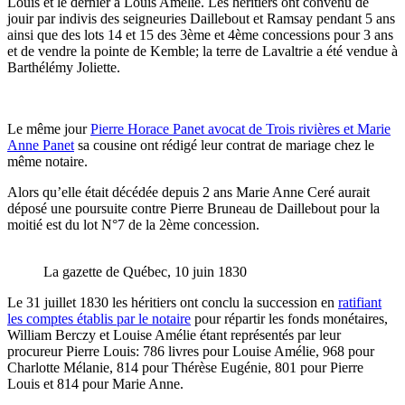
Louis et le dernier à Louis Amélie. Les héritiers ont convenu de
jouir par indivis des seigneuries Daillebout et Ramsay pendant 5 ans
ainsi que des lots 14 et 15 des 3ème et 4ème concessions pour 3 ans
et de vendre la pointe de Kemble; la terre de Lavaltrie a été vendue à
Barthélémy Joliette.
Le même jour
Pierre Horace Panet avocat de Trois rivières et Marie
Anne Panet
sa cousine ont rédigé leur contrat de mariage chez le
même notaire.
Alors qu’elle était décédée depuis 2 ans Marie Anne Ceré aurait
déposé une poursuite contre Pierre Bruneau de Daillebout pour la
moitié est du lot N°7 de la 2ème concession.
La gazette de Québec, 10 juin 1830
Le 31 juillet 1830 les héritiers ont conclu la succession en
ratifiant
les comptes établis par le notaire
pour répartir les fonds monétaires,
William Berczy et Louise Amélie étant représentés par leur
procureur Pierre Louis: 786 livres pour Louise Amélie, 968 pour
Charlotte Mélanie, 814 pour Thérèse Eugénie, 801 pour Pierre
Louis et 814 pour Marie Anne.