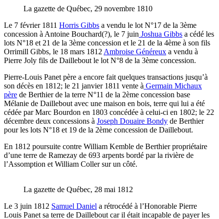
La gazette de Québec, 29 novembre 1810
Le 7 février 1811
Horris Gibbs
a vendu le lot N°17 de la 3ème
concession à Antoine Bouchard(?), le 7 juin
Joshua Gibbs
a cédé les
lots N°18 et 21 de la 3ème concession et le 21 de la 4ème à son fils
Orrimill Gibbs, le 18 mars 1812
Ambroise Généreux
a vendu à
Pierre Joly fils de Daillebout le lot N°8 de la 3ème concession.
Pierre-Louis Panet père a encore fait quelques transactions jusqu’à
son décès en 1812; le 21 janvier 1811 vente à
Germain Michaux
père
de Berthier de la terre N°11 de la 2ème concession base
Mélanie de Daillebout avec une maison en bois, terre qui lui a été
cédée par Marc Bourdon en 1803 concédée à celui-ci en 1802; le 22
décembre deux concessions à
Joseph Douaire Bondy
de Berthier
pour les lots N°18 et 19 de la 2ème concession de Daillebout.
En 1812 poursuite contre William Kemble de Berthier propriétaire
d’une terre de Ramezay de 693 arpents bordé par la rivière de
l’Assomption et William Coller sur un côté.
La gazette de Québec, 28 mai 1812
Le 3 juin 1812
Samuel Daniel
a rétrocédé à l’Honorable Pierre
Louis Panet sa terre de Daillebout car il était incapable de payer les