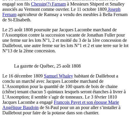
engagé son fils
Chessin(?) Farnam
à Messieurs Shiperd et Smalley
associés au Vermont comme ouvrier. Le 11 octobre 1809
Joseph
Fernam
agriculteur de Ramsay a vendu des meubles à Bella Fernam
de St-Elisabeth.
Le 25 août 1808 poursuite par Jacques Lacombe marchand de
l’Assomption contre la succession vacante de Jonathan Fuller pour
une ferme sur les lots N°1, 2 et moitié du 3 de la 1ère concession de
Daillebout, une autre ferme sur les lots N°1 et 2 et une terre sur le lot
N°13 de la 2ème concession.
La gazette de Québec, 25 août 1808
Le 16 décembre 1809
Samuel Whaley
habitant de Daillebout a
conclu un marché avec Jacques Lacombe marchand de
L’Assomption pour la quantité de 100 quarts de bois de chaine
(chêne) tenant chacun 5 quintaux lesquels seront étanches à livrer à
L’Assomption; il semble s’agir de tonneaux. Le 3 février 1810
Jacques Lacombe a engagé
François Payet et son épouse Marie
Angélique Baudoin
de St-Paul pour un an pour aller s’installer à
Daillebout pour faire de la potasse dans son chantier.