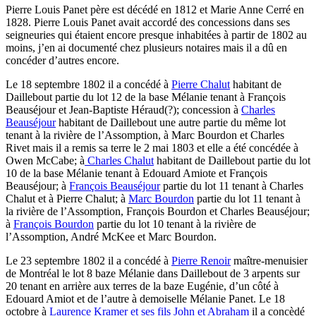
Pierre Louis Panet père est décédé en 1812 et Marie Anne Cerré en
1828. Pierre Louis Panet avait accordé des concessions dans ses
seigneuries qui étaient encore presque inhabitées à partir de 1802 au
moins, j’en ai documenté chez plusieurs notaires mais il a dû en
concéder d’autres encore.
Le 18 septembre 1802 il a concédé à
Pierre Chalut
habitant de
Daillebout partie du lot 12 de la base Mélanie tenant à François
Beauséjour et Jean-Baptiste Héraud(?); concession à
Charles
Beauséjour
habitant de Daillebout une autre partie du même lot
tenant à la rivière de l’Assomption, à Marc Bourdon et Charles
Rivet mais il a remis sa terre le 2 mai 1803 et elle a été concédée à
Owen McCabe; à
Charles Chalut
habitant de Daillebout partie du lot
10 de la base Mélanie tenant à Edouard Amiote et François
Beauséjour; à
François Beauséjour
partie du lot 11 tenant à Charles
Chalut et à Pierre Chalut; à
Marc Bourdon
partie du lot 11 tenant à
la rivière de l’Assomption, François Bourdon et Charles Beauséjour;
à
François Bourdon
partie du lot 10 tenant à la rivière de
l’Assomption, André McKee et Marc Bourdon.
Le 23 septembre 1802 il a concédé à
Pierre Renoir
maître-menuisier
de Montréal le lot 8 baze Mélanie dans Daillebout de 3 arpents sur
20 tenant en arrière aux terres de la baze Eugénie, d’un côté à
Edouard Amiot et de l’autre à demoiselle Mélanie Panet. Le 18
octobre à
Laurence Kramer et ses fils John et Abraham
il a concèdé