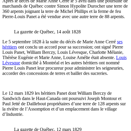
Après le décès de Marie Anne Cerré le 5 avril dans une poursuite de
marchands de Québec contre Simon Hypolite Durocher une terre de
360 arpents joignant la terre de Michel Phillips et la ferme de feu
Pierre-Louis Panet a été vendue avec une autre terre de 88 arpents.
La gazette de Québec, 14 août 1828
Le 5 septembre 1828 à la suite du décès de Marie Anne Cerré
ses
héritiers
ont conclu un accord pour sa succession; ont signé Pierre
Louis Panet, William Berczy, Louis Lévesque, Charlotte Mélanie,
Thérèse Eugénie et Marie Anne, Louise Amélie était absente.
Louis
Lévesque
domicilié à Montréal et les autres héritiers ont nommé
Pierre Louis Panet leur procureur pour administrer les seigneuries,
accorder des concessions de terres et bailler des sucreries.
Le 12 mars 1829 les héritiers Panet dont William Berczy de
Sandwich dans le Haut-Canada ont poursuivi Joseph Montour et
Paul Jetté de Daillebout propriétaires d’une terre de 128 arpents sur
la rivière de l’Assomption et d’un emplacement dans le village
d’Industrie.
La gazette de Québec, 12 mars 1829