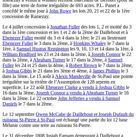
fille) une terre de forme irrégulière de 693 acres. P.L. Panet a
concédé le même jour à
John Rowe
les lots 20, 21 et 22 de la 1ère
concession de Ramezay.
Le 4 juillet concession à
Jonathan Fuller
des lots 1, 2 et moitié du 3
dans la 1ère concession et les 1 et 2 de la 2ème de Daillebout et à
Ebenezer Fuller
moitié du 3 et 4 dans la 1ère; le 21 au lieutenant
Ebenezer Fuller
le 3 dans la 2ème, à
Hopkins Whaley
le 7 dans la
1ère, à
Samuel Huston Remington
les 9, 10, 13 et 14 dans la 1ère, à
William Bradford
les 23 et 24 dans la 2ème, à
Joseph Connor
le 22
dans la 2ème, à
Abraham Turner
le 17 dans la 2ème, à
Samuel
Fuller
les 24 et 25 dans la 4ème, à
Robert Brown
le 7 dans la 2ème,
à
Joshua Gibbs
le 21 dans les 3ème et 4ème, à
James Phillips
le 3
dans la 3ème. Le 15 août à
Alexis Mandeville
de St-Paul une pointe
irrégulière sur la rivière de l’Assomption de 128 arpents en
superficie. Le 22 août
Ebenezer Clarke a vendu à Joshua Gibbs
le
16 dans la 3ème,
Joseph Connor a vendu à Abraham Turner
le 16
dans la 2ème. Le 22 octobre
John Jefferies a vendu à Samuel
Daniels
le 7 dans la 2ème.
Le 12 septembre
Owen McCabe de Daillebout et Joseph Dufault du
ruisseau St-Pierre à St-Paul
ont échangé une partie du lot 12 base
Mélanie contre une terre au ruisseau St-Pierre.
Le 31 décembre 1808 Josiah Farnam demeurant à Daillebout a