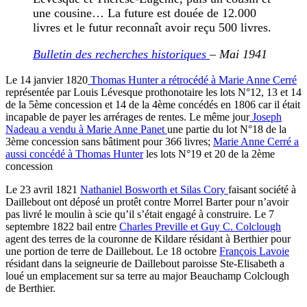
une cousine… La future est douée de 12.000
livres et le futur reconnaît avoir reçu 500 livres.
Bulletin des recherches historiques
– Mai 1941
Le 14 janvier 1820
Thomas Hunter a rétrocédé à Marie Anne Cerré
représentée par Louis Lévesque prothonotaire les lots N°12, 13 et 14
de la 5ème concession et 14 de la 4ème concédés en 1806 car il était
incapable de payer les arrérages de rentes. Le même jour
Joseph
Nadeau a vendu à Marie Anne Panet
une partie du lot N°18 de la
3ème concession sans bâtiment pour 366 livres;
Marie Anne Cerré a
aussi concédé à Thomas Hunter
les lots N°19 et 20 de la 2ème
concession
Le 23 avril 1821
Nathaniel Bosworth et Silas Cory
faisant société à
Daillebout ont déposé un protêt contre Morrel Barter pour n’avoir
pas livré le moulin à scie qu’il s’était engagé à construire. Le 7
septembre 1822 bail entre
Charles Preville et Guy C. Colclough
agent des terres de la couronne de Kildare résidant à Berthier pour
une portion de terre de Daillebout. Le 18 octobre
François Lavoie
résidant dans la seigneurie de Daillebout paroisse Ste-Elisabeth a
loué un emplacement sur sa terre au major Beauchamp Colclough
de Berthier.