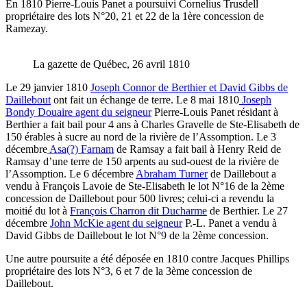
En 1810 Pierre-Louis Panet a poursuivi Cornelius Trusdell
propriétaire des lots N°20, 21 et 22 de la 1ère concession de
Ramezay.
La gazette de Québec, 26 avril 1810
Le 29 janvier 1810
Joseph Connor de Berthier et David Gibbs de
Daillebout
ont fait un échange de terre. Le 8 mai 1810
Joseph
Bondy Douaire agent du seigneur
Pierre-Louis Panet résidant à
Berthier a fait bail pour 4 ans à Charles Gravelle de Ste-Elisabeth de
150 érables à sucre au nord de la rivière de l’Assomption. Le 3
décembre
Asa(?) Farnam
de Ramsay a fait bail à Henry Reid de
Ramsay d’une terre de 150 arpents au sud-ouest de la rivière de
l’Assomption. Le 6 décembre
Abraham Turner
de Daillebout a
vendu à François Lavoie de Ste-Elisabeth le lot N°16 de la 2ème
concession de Daillebout pour 500 livres; celui-ci a revendu la
moitié du lot à
François Charron dit Ducharme
de Berthier. Le 27
décembre
John McKie agent du seigneur
P.-L. Panet a vendu à
David Gibbs de Daillebout le lot N°9 de la 2ème concession.
Une autre poursuite a été déposée en 1810 contre Jacques Phillips
propriétaire des lots N°3, 6 et 7 de la 3ème concession de
Daillebout.