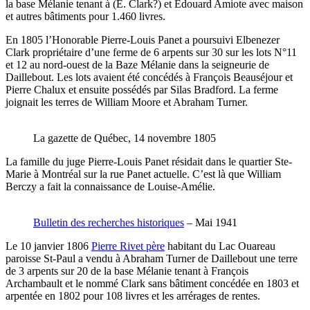
la base Mélanie tenant à (E. Clark?) et Edouard Amiote avec maison
et autres bâtiments pour 1.460 livres.
En 1805 l’Honorable Pierre-Louis Panet a poursuivi Elbenezer
Clark propriétaire d’une ferme de 6 arpents sur 30 sur les lots N°11
et 12 au nord-ouest de la Baze Mélanie dans la seigneurie de
Daillebout. Les lots avaient été concédés à François Beauséjour et
Pierre Chalux et ensuite possédés par Silas Bradford. La ferme
joignait les terres de William Moore et Abraham Turner.
La gazette de Québec, 14 novembre 1805
La famille du juge Pierre-Louis Panet résidait dans le quartier Ste-
Marie à Montréal sur la rue Panet actuelle. C’est là que William
Berczy a fait la connaissance de Louise-Amélie.
Bulletin des recherches historiques
– Mai 1941
Le 10 janvier 1806
Pierre Rivet père
habitant du Lac Ouareau
paroisse St-Paul a vendu à Abraham Turner de Daillebout une terre
de 3 arpents sur 20 de la base Mélanie tenant à François
Archambault et le nommé Clark sans bâtiment concédée en 1803 et
arpentée en 1802 pour 108 livres et les arrérages de rentes.