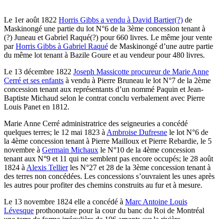
Le 1er août 1822
Horris Gibbs a vendu à David Bartier(?)
de
Maskinongé une partie du lot N°6 de la 3ème concession tenant à
(?) Juneau et Gabriel Raqué(?) pour 660 livres. Le même jour vente
par
Horris Gibbs à Gabriel Raqué
de Maskinongé d’une autre partie
du même lot tenant à Bazile Goure et au vendeur pour 480 livres.
Le 13 décembre 1822
Joseph Massicotte procureur de Marie Anne
Cerré et ses enfants
à vendu à Pierre Bruneau le lot N°7 de la 2ème
concession tenant aux représentants d’un nommé Paquin et Jean-
Baptiste Michaud selon le contrat conclu verbalement avec Pierre
Louis Panet en 1812.
Marie Anne Cerré administratrice des seigneuries a concédé
quelques terres; le 12 mai 1823 à
Ambroise Dufresne
le lot N°6 de
la 4ème concession tenant à Pierre Mailloux et Pierre Rebardie, le 5
novembre à
Germain Michaux
le N°10 de la 4ème concession
tenant aux N°9 et 11 qui ne semblent pas encore occupés; le 28 août
1824 à
Alexis Tellier
les N°27 et 28 de la 3ème concession tenant à
des terres non concédées. Les concessions s’ouvraient les unes après
les autres pour profiter des chemins construits au fur et à mesure.
Le 13 novembre 1824 elle a concédé à
Marc Antoine Louis
Lévesque
prothonotaire pour la cour du banc du Roi de Montréal