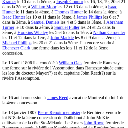
Kramer
le 10 dans la 6ème, à
Joseph Connor
les 16, 18, 19, 20 et 21
dans la 2ème, à
William Moor
les 12 et 13 dans la 4ème, à
Isaac
Hunter
le 11 dans la 4ème, à
Thomas Hunter
le 14 dans la 4ème, à
Isaac Hunter
les 10 et 11 dans la 5ème, à
James Phillips
les 6 et 7
dans la 3ème, à
Samuel Daniels
les 4 et 5 dans la 3ème, à
Abraham
Turner
le 10 dans la 2ème, à
Samuel Fuller
les 24 et 25 dans la
3ème, à
Hopkins Whaley
les 5 et 6 dans la 1ère, à
Nathan Carpenter
les 11 et 12 dans la 1ère, à
John Mackie
les 8 et 9 dans la 2ème, à
Michael Phillips
les 20 et 21 dans la 5ème. Il a encore vendu à
Ebenezer Clark
une ferme dans les lots 11 et 12 de la 3ème
concession.
Le 13 août 1806 il a concédé à
William Oats
fermier de Ramezay
une ferme sur la rivière de l’Assomption dans Ramezay située entre
les lots du docteur Mayer(?) et du capitaine John Reed(?) sur la
rivière l’Assomption.
Le 16 août concession à
James Reed
avocat de Montréal du lot 1 de
la 4ème concession.
Le 13 janvier 1807
Pierre Renoir menuisier
de Berthier a vendu le
lot N°8 de la 2ème concession de Daillebout à John McKie
cultivateur de la côte Ste-Mélanie. Le 2 mars
John Rowe
fermier de
Ramezay a vendu à William Kemble marchand de Berthier (pour sa