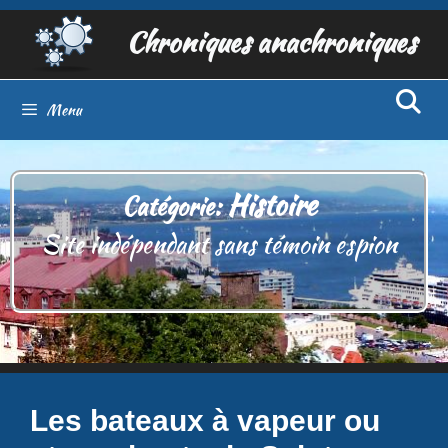
Aller
Chroniques anachroniques
au
contenu
Menu
Histoire
Catégorie:
Site indépendant sans témoin espion
Les bateaux à vapeur ou