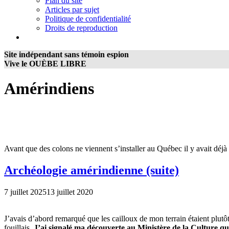
Plan du site
Articles par sujet
Politique de confidentialité
Droits de reproduction
Site indépendant sans témoin espion
Vive le OUÈBE LIBRE
Amérindiens
Avant que des colons ne viennent s’installer au Québec il y avait déjà 
Archéologie amérindienne (suite)
7 juillet 2025
13 juillet 2020
J’avais d’abord remarqué que les cailloux de mon terrain étaient plutôt
fouillais.
J’ai signalé ma découverte au Ministère de la Culture q