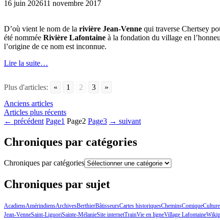
16 juin 2026
11 novembre 2017
D’où vient le nom de la
rivière Jean-Venne
qui traverse Chertsey pou
été nommée
Rivière Lafontaine
à la fondation du village en l’honn
l’origine de ce nom est inconnue.
Lire la suite…
Plus d'articles:
«
1
2
3
»
Anciens articles
Articles plus récents
←
précédent
Page
1
Page
2
Page
3
→
suivant
Chroniques par catégories
Chroniques par catégories
Chroniques par sujet
Acadiens
Amérindiens
Archives
Berthier
Bâtisseurs
Cartes historiques
Chemins
Comique
Culture
Jean-Venne
Saint-Liguori
Sainte-Mélanie
Site internet
Train
Vie en ligne
Village Lafontaine
Wikip