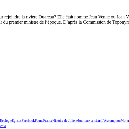
r rejoindre la rivière Ouareau? Elle était nommé Jean Venne ou Jean Va
eur du premier ministre de l’époque. D’après la Commission de Toponym
Ecologie
Eglises
Facebook
Faune
France
Histoire de Joliette
Journaux anciens
L'Assomption
Montr
edia