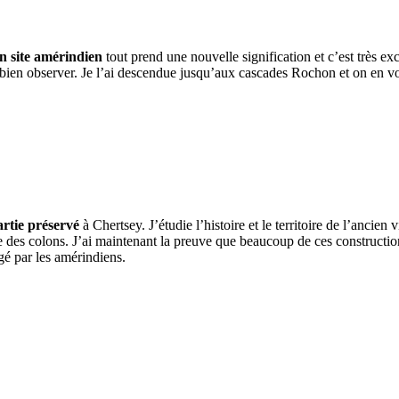
un site amérindien
tout prend une nouvelle signification et c’est très ex
ès bien observer. Je l’ai descendue jusqu’aux cascades Rochon et on en vo
rtie préservé
à Chertsey. J’étudie l’histoire et le territoire de l’ancie
 des colons. J’ai maintenant la preuve que beaucoup de ces constructions 
gé par les amérindiens.