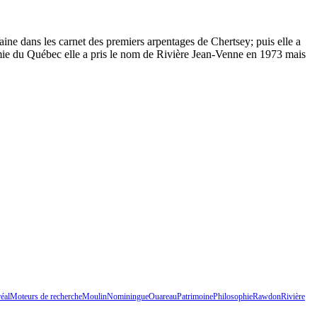
ine dans les carnet des premiers arpentages de Chertsey; puis elle a
ie du Québec elle a pris le nom de Rivière Jean-Venne en 1973 mais
éal
Moteurs de recherche
Moulin
Nominingue
Ouareau
Patrimoine
Philosophie
Rawdon
Rivière