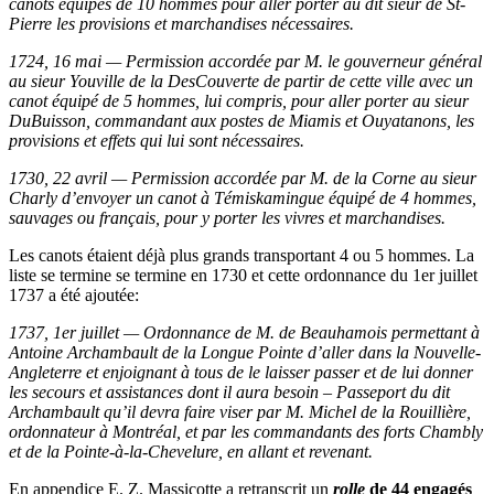
canots équipés de 10 hommes pour aller porter au dit sieur de St-
Pierre les provisions et marchandises nécessaires.
1724, 16 mai — Permission accordée par M. le gouverneur général
au sieur Youville de la DesCouverte de partir de cette ville avec un
canot équipé de 5 hommes, lui compris, pour aller porter au sieur
DuBuisson, commandant aux postes de Miamis et Ouyatanons, les
provisions et effets qui lui sont nécessaires.
1730, 22 avril — Permission accordée par M. de la Corne au sieur
Charly d’envoyer un canot à Témiskamingue équipé de 4 hommes,
sauvages ou français, pour y porter les vivres et marchandises.
Les canots étaient déjà plus grands transportant 4 ou 5 hommes. La
liste se termine se termine en 1730 et cette ordonnance du 1er juillet
1737 a été ajoutée:
1737, 1er juillet — Ordonnance de M. de Beauhamois permettant à
Antoine Archambault de la Longue Pointe d’aller dans la Nouvelle-
Angleterre et enjoignant à tous de le laisser passer et de lui donner
les secours et assistances dont il aura besoin – Passeport du dit
Archambault qu’il devra faire viser par M. Michel de la Rouillière,
ordonnateur à Montréal, et par les commandants des forts Chambly
et de la Pointe-à-la-Chevelure, en allant et revenant.
En appendice E. Z. Massicotte a retranscrit un
rolle
de 44 engagés