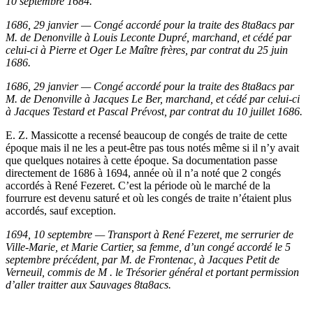
10 septembre 1684.
1686, 29 janvier — Congé accordé pour la traite des 8ta8acs par
M. de Denonville à Louis Leconte Dupré, marchand, et cédé par
celui-ci à Pierre et Oger Le Maître frères, par contrat du 25 juin
1686.
1686, 29 janvier — Congé accordé pour la traite des 8ta8acs par
M. de Denonville à Jacques Le Ber, marchand, et cédé par celui-ci
à Jacques Testard et Pascal Prévost, par contrat du 10 juillet 1686.
E. Z. Massicotte a recensé beaucoup de congés de traite de cette
époque mais il ne les a peut-être pas tous notés même si il n’y avait
que quelques notaires à cette époque. Sa documentation passe
directement de 1686 à 1694, année où il n’a noté que 2 congés
accordés à René Fezeret. C’est la période où le marché de la
fourrure est devenu saturé et où les congés de traite n’étaient plus
accordés, sauf exception.
1694, 10 septembre — Transport à René Fezeret, me serrurier de
Ville-Marie, et Marie Cartier, sa femme, d’un congé accordé le 5
septembre précédent, par M. de Frontenac, à Jacques Petit de
Verneuil, commis de M . le Trésorier général et portant permission
d’aller traitter aux Sauvages 8ta8acs.