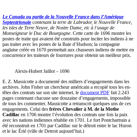
Le Canada ou partie de la Nouvelle France dans l’Amérique
Septentrionale
contenant la terre de Labrador, le Nouvelle France,
les isles de Terre Neuve, de Nostre Dame, etc à l’usage de
Monseigneur le Duc de Bourgogne
. Cette carte de 1696 montre les
postes de traite qui avaient été construits pour inciter les indiens à ne
pas traiter avec les postes de la Baie d’Hudson; la compagnie
anglaise créée en 1670 permettait aux chasseurs indiens de mettre en
concurrence les traiteurs de fourrures pour obtenir un meilleur prix.
Alexis-Hubert Jaillot – 1696
E. Z. Massicotte a documenté des milliers d’engagements dans les
archives. John Fisher un chercheur américain a recopié tous les en-
têtes des contrats sur son site internet, le
document PDF
fait 2.243
pages contenant chacune une douzaine d’engagements, impossible
de tous les commenter. Massicotte a retranscrit quelques uns de ces
engagements. Celui des
frères Chevalier à M. de la Mothe
Cadillac
en 1706 montre l’évolution des contrats une fois la paix
avec les nations indiennes rétablie en 1701. Le fort Pontchartrain a
été reconstruit en 1701 par Cadillac sur le détroit entre le lac Huron
et le lac Érié (ville de Detroit aujourd’hui.)