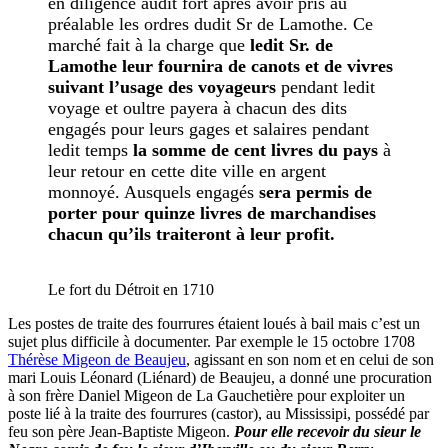
en diligence audit fort après avoir pris au
préalable les ordres dudit Sr de Lamothe. Ce
marché fait à la charge que
ledit Sr. de
Lamothe leur fournira de canots et de vivres
suivant l’usage des voyageurs
pendant ledit
voyage et oultre payera à chacun des dits
engagés pour leurs gages et salaires pendant
ledit temps
la somme de cent livres du pays
à
leur retour en cette dite ville en argent
monnoyé. Ausquels engagés
sera permis de
porter pour quinze livres de marchandises
chacun qu’ils traiteront à leur profit.
Le fort du Détroit en 1710
Les postes de traite des fourrures étaient loués à bail mais c’est un
sujet plus difficile à documenter. Par exemple le 15 octobre 1708
Thérèse Migeon de Beaujeu
, agissant en son nom et en celui de son
mari Louis Léonard (Liénard) de Beaujeu, a donné une procuration
à son frère Daniel Migeon de La Gauchetière pour exploiter un
poste lié à la traite des fourrures (castor), au Mississipi, possédé par
feu son père Jean-Baptiste Migeon.
Pour elle recevoir du sieur le