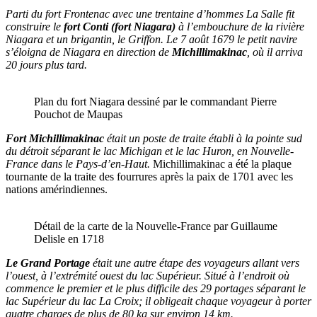
Parti du fort Frontenac avec une trentaine d’hommes La Salle fit
construire le
fort Conti (fort Niagara)
à l’embouchure de la rivière
Niagara et un brigantin, le Griffon. Le 7 août 1679 le petit navire
s’éloigna de Niagara en direction de
Michillimakinac
, où il arriva
20 jours plus tard.
Plan du fort Niagara dessiné par le commandant Pierre
Pouchot de Maupas
Fort Michillimakinac
était un poste de traite établi à la pointe sud
du détroit séparant le lac Michigan et le lac Huron, en Nouvelle-
France dans le Pays-d’en-Haut.
Michillimakinac a été la plaque
tournante de la traite des fourrures après la paix de 1701 avec les
nations amérindiennes.
Détail de la carte de la Nouvelle-France par Guillaume
Delisle en 1718
Le Grand Portage
était une autre étape des voyageurs allant vers
l’ouest, à l’extrémité ouest du lac Supérieur. Situé à l’endroit où
commence le premier et le plus difficile des 29 portages séparant le
lac Supérieur du lac La Croix; il obligeait chaque voyageur à porter
quatre charges de plus de 80 kg sur environ 14 km.