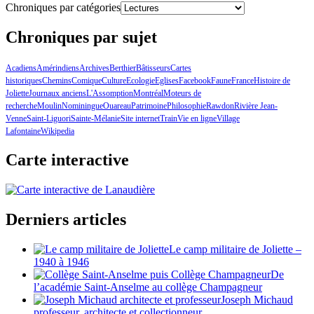
Chroniques par catégories
Chroniques par sujet
Acadiens
Amérindiens
Archives
Berthier
Bâtisseurs
Cartes
historiques
Chemins
Comique
Culture
Ecologie
Eglises
Facebook
Faune
France
Histoire de
Joliette
Journaux anciens
L'Assomption
Montréal
Moteurs de
recherche
Moulin
Nominingue
Ouareau
Patrimoine
Philosophie
Rawdon
Rivière Jean-
Venne
Saint-Liguori
Sainte-Mélanie
Site internet
Train
Vie en ligne
Village
Lafontaine
Wikipedia
Carte interactive
Derniers articles
Le camp militaire de Joliette –
1940 à 1946
De
l’académie Saint-Anselme au collège Champagneur
Joseph Michaud
professeur, architecte et collectionneur