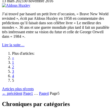
13 mars 2023
30 novembre 2016
J’ai trouvé par hasard un petit livre d’occasion, « Brave New World
revisited », écrit par Aldous Huxley en 1958 en commentaire des
prédictions qu’il faisait dans son célèbre livre « Le meilleur des
mondes ». 36 ans et une guerre mondiale plus tard il fait un parallèle
très intéressant entre sa vision du futur et celle de George Orwell
dans « 1984 ».
Lire la suite…
Plus d'articles:
«
1
2
3
4
5
Articles plus récents
←
précédent
Page
1
…
Page
4
Page
5
Chroniques par catégories