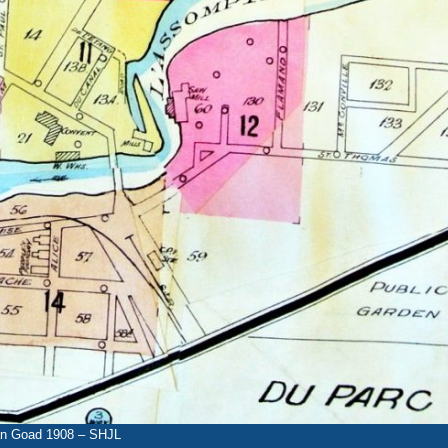
an Goad 1908 – SHJL