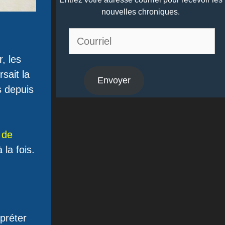
nouvelles chroniques.
Courriel
, les
sait la
Envoyer
s depuis
 de
la fois.
préter