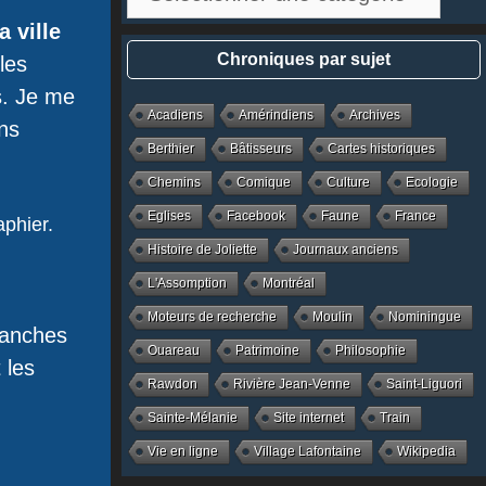
par
 ville
catégories
Chroniques par sujet
les
s. Je me
Acadiens
Amérindiens
Archives
ans
Berthier
Bâtisseurs
Cartes historiques
Chemins
Comique
Culture
Ecologie
Eglises
Facebook
Faune
France
aphier.
Histoire de Joliette
Journaux anciens
L'Assomption
Montréal
Moteurs de recherche
Moulin
Nominingue
planches
Ouareau
Patrimoine
Philosophie
 les
Rawdon
Rivière Jean-Venne
Saint-Liguori
Sainte-Mélanie
Site internet
Train
Vie en ligne
Village Lafontaine
Wikipedia