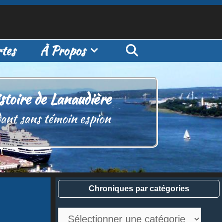
tes
À Propos
stoire de Lanaudière
ant sans témoin espion
Chroniques par catégories
Chroniques