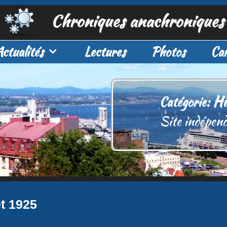
Chroniques anachroniques
Actualités
Lectures
Photos
Car
Hi
Catégorie:
Site indépend
et 1925