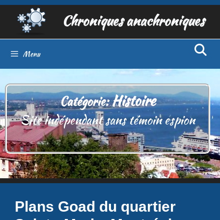
Aller
Chroniques anachroniques
au
contenu
Menu
Histoire
Catégorie:
Site indépendant sans témoin espion
Plans Goad du quartier