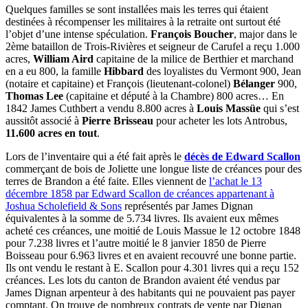
Quelques familles se sont installées mais les terres qui étaient
destinées à récompenser les militaires à la retraite ont surtout été
l’objet d’une intense spéculation.
François Boucher
, major dans le
2ème bataillon de Trois-Rivières et seigneur de Carufel a reçu 1.000
acres,
William Aird
capitaine de la milice de Berthier et marchand
en a eu 800, la famille
Hibbard
des loyalistes du Vermont 900, Jean
(notaire et capitaine) et François (lieutenant-colonel)
Bélanger
900,
Thomas Lee
(capitaine et député à la Chambre) 800 acres… En
1842 James Cuthbert a vendu 8.800 acres à
Louis Massüe
qui s’est
aussitôt associé à
Pierre Brisseau
pour acheter les lots Antrobus,
11.600 acres en tout
.
Lors de l’inventaire qui a été fait après le
décès de Edward Scallon
commerçant de bois de Joliette une longue liste de créances pour des
terres de Brandon a été faite. Elles viennent de
l’achat le 13
décembre 1858 par Edward Scallon de créances appartenant à
Joshua Scholefield & Sons
représentés par James Dignan
équivalentes à la somme de 5.734 livres. Ils avaient eux mêmes
acheté ces créances, une moitié de Louis Massue le 12 octobre 1848
pour 7.238 livres et l’autre moitié le 8 janvier 1850 de Pierre
Boisseau pour 6.963 livres et en avaient recouvré une bonne partie.
Ils ont vendu le restant à E. Scallon pour 4.301 livres qui a reçu 152
créances. Les lots du canton de Brandon avaient été vendus par
James Dignan arpenteur à des habitants qui ne pouvaient pas payer
comptant. On trouve de nombreux contrats de vente par Dignan