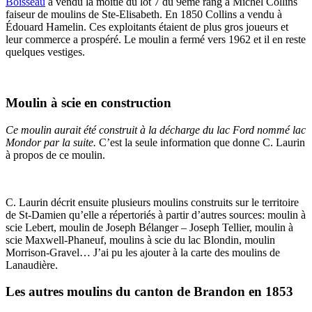
Boisseau
a vendu la moitié du lot 7 du 9ème rang à Michel Collins
faiseur de moulins de Ste-Elisabeth. En 1850 Collins a vendu à
Édouard Hamelin. Ces exploitants étaient de plus gros joueurs et
leur commerce a prospéré. Le moulin a fermé vers 1962 et il en reste
quelques vestiges.
Moulin à scie en construction
Ce moulin aurait été construit à la décharge du lac Ford nommé lac
Mondor par la suite.
C’est la seule information que donne C. Laurin
à propos de ce moulin.
C. Laurin décrit ensuite plusieurs moulins construits sur le territoire
de St-Damien qu’elle a répertoriés à partir d’autres sources: moulin à
scie Lebert, moulin de Joseph Bélanger – Joseph Tellier, moulin à
scie Maxwell-Phaneuf, moulins à scie du lac Blondin, moulin
Morrison-Gravel… J’ai pu les ajouter à la carte des moulins de
Lanaudière.
Les autres moulins du canton de Brandon en 1853