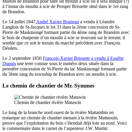
Marion de Brandon pour faire un moulin à scie où il sera indiqué (?)
à l’instar du moulin à scie de Prosper Brissette situé dans le 1er rang
de Brandon.
Le 14 juillet 1847
André Xavier Bruneau
a vendu à Léandre
Langlois de St-Jacques le lot 33 dans la 2ème concession de St-
Pierre de Maskinongé formant partie du 4ème rang de Brandon avec
le bois de charpente d’un moulin à scie se trouvant sur le terrain; il
semble que ce soit le terrain du marché précédent avec François
Désilets.
Le 2 septembre 1850
François-Xavier Brissette a vendu à Eusèbe
Dupuis
une terre connue sous le numéro deux située dans la
première concession de St-Pierre du lac Maskinongé formant partie
du 3ème rang du township de Brandon avec un moulin à scie.
Le chemin de chantier de Mr. Symmes
Chemin de chantier rivière Matawin
Le long de la branche nord-ouest de la rivière Mattambin on
remarque un chemin de chantier menant à la rivière Mattaouin,
preuve que l’exploitation du bois s’étendait déjà loin au nord. Voici
le commentaire dans le carnet de l’arpenteur J.W. Martin: