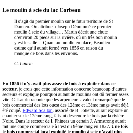
Le moulin à scie du lac Corbeau
Il s’agit du premier moulin sur le futur territoire de St-
Damien. On attribue à Joseph Dénommé ce premier
moulin à scie du village… Martin décrit une chute
d’environ 20 pieds sur la rivière, où un très bon moulin
y est installé… Quant au moulin en place, Beaulieu
estime qu’il aurait fermé vers 1856 en raison du
manque de bois dans les environs.
C. Laurin
En 1856 il n’y avait plus assez de bois à exploiter dans ce
secteur
, je crois que cette information concerne beaucoup d’autres
secteurs et explique pourquoi autant de moulins ont dû fermer assez
vite. C. Laurin raconte que les arpenteurs avaient remarqué que le
bois commercial des lots ouest des 12ème et 13ème rangs avait déjà
été coupé.
Edward Scallon
, associé de B. Joliette, aurait exploité un
chantier sur le 12ème rang, faisant descendre le bois par la rivière
Noire. Dans le secteur de I. Phineas un certain J. Armstrong aurait
fait une coupe commerciale à l’est du 9ème rang en 1827.
Une fois
le bois commercial local exploité le moulin à scie n’avait plus