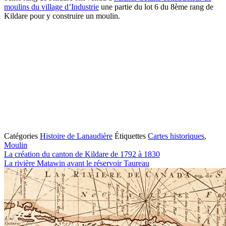
moulins du village d’Industrie
une partie du lot 6 du 8ème rang de
Kildare pour y construire un moulin.
Catégories
Histoire de Lanaudière
Étiquettes
Cartes historiques
,
Moulin
La création du canton de Kildare de 1792 à 1830
La rivière Matawin avant le réservoir Taureau