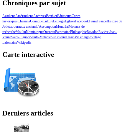
Chroniques par sujet
Acadiens
Amérindiens
Archives
Berthier
Bâtisseurs
Cartes
historiques
Chemins
Comique
Culture
Ecologie
Eglises
Facebook
Faune
France
Histoire de
Joliette
Journaux anciens
L'Assomption
Montréal
Moteurs de
recherche
Moulin
Nominingue
Ouareau
Patrimoine
Philosophie
Rawdon
Rivière Jean-
Venne
Saint-Liguori
Sainte-Mélanie
Site internet
Train
Vie en ligne
Village
Lafontaine
Wikipedia
Carte interactive
Derniers articles