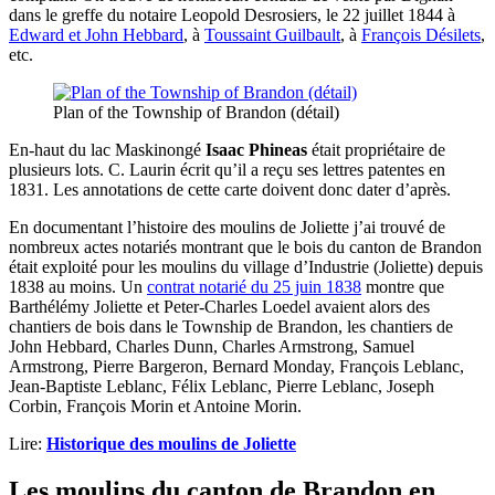
dans le greffe du notaire Leopold Desrosiers, le 22 juillet 1844 à
Edward et John Hebbard
, à
Toussaint Guilbault
, à
François Désilets
,
etc.
Plan of the Township of Brandon (détail)
En-haut du lac Maskinongé
Isaac Phineas
était propriétaire de
plusieurs lots. C. Laurin écrit qu’il a reçu ses lettres patentes en
1831. Les annotations de cette carte doivent donc dater d’après.
En documentant l’histoire des moulins de Joliette j’ai trouvé de
nombreux actes notariés montrant que le bois du canton de Brandon
était exploité pour les moulins du village d’Industrie (Joliette) depuis
1838 au moins. Un
contrat notarié du 25 juin 1838
montre que
Barthélémy Joliette et Peter-Charles Loedel avaient alors des
chantiers de bois dans le Township de Brandon, les chantiers de
John Hebbard, Charles Dunn, Charles Armstrong, Samuel
Armstrong, Pierre Bargeron, Bernard Monday, François Leblanc,
Jean-Baptiste Leblanc, Félix Leblanc, Pierre Leblanc, Joseph
Corbin, François Morin et Antoine Morin.
Lire:
Historique des moulins de Joliette
Les moulins du canton de Brandon en