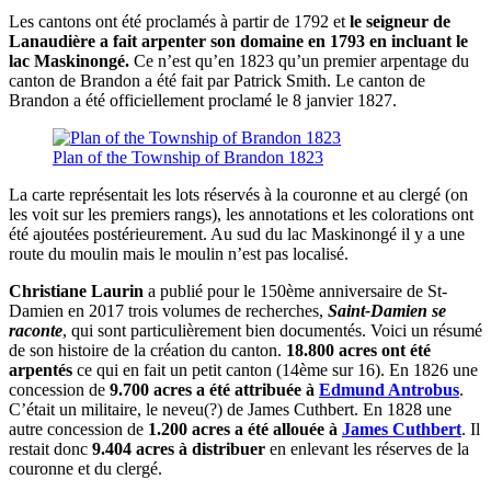
Les cantons ont été proclamés à partir de 1792 et
le seigneur de
Lanaudière a fait arpenter son domaine en 1793 en incluant le
lac Maskinongé.
Ce n’est qu’en 1823 qu’un premier arpentage du
canton de Brandon a été fait par Patrick Smith. Le canton de
Brandon a été officiellement proclamé le 8 janvier 1827.
Plan of the Township of Brandon 1823
La carte représentait les lots réservés à la couronne et au clergé (on
les voit sur les premiers rangs), les annotations et les colorations ont
été ajoutées postérieurement. Au sud du lac Maskinongé il y a une
route du moulin mais le moulin n’est pas localisé.
Christiane Laurin
a publié pour le 150ème anniversaire de St-
Damien en 2017 trois volumes de recherches,
Saint-Damien se
raconte
, qui sont particulièrement bien documentés. Voici un résumé
de son histoire de la création du canton.
18.800 acres ont été
arpentés
ce qui en fait un petit canton (14ème sur 16). En 1826 une
concession de
9.700 acres a été attribuée à
Edmund Antrobus
.
C’était un militaire, le neveu(?) de James Cuthbert. En 1828 une
autre concession de
1.200 acres a été allouée à
James Cuthbert
. Il
restait donc
9.404 acres à distribuer
en enlevant les réserves de la
couronne et du clergé.