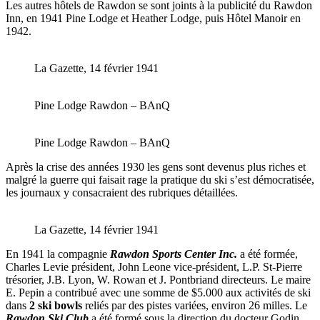
Les autres hôtels de Rawdon se sont joints à la publicité du Rawdon
Inn, en 1941 Pine Lodge et Heather Lodge, puis Hôtel Manoir en
1942.
La Gazette, 14 février 1941
Pine Lodge Rawdon – BAnQ
Pine Lodge Rawdon – BAnQ
Après la crise des années 1930 les gens sont devenus plus riches et
malgré la guerre qui faisait rage la pratique du ski s’est démocratisée,
les journaux y consacraient des rubriques détaillées.
La Gazette, 14 février 1941
En 1941 la compagnie
Rawdon Sports Center Inc.
a été formée,
Charles Levie président, John Leone vice-président, L.P. St-Pierre
trésorier, J.B. Lyon, W. Rowan et J. Pontbriand directeurs. Le maire
E. Pepin a contribué avec une somme de $5.000 aux activités de ski
dans
2 ski bowls
reliés par des pistes variées, environ 26 milles. Le
Rawdon Ski Club
a été formé sous la direction du docteur Godin.