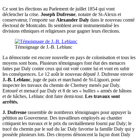
Ce sont les élections au Parlement de juillet 1854 qui vont
déclencher la crise.
Joseph Dufresne
, notaire de St-Alexis et
conservateur, l’emporte sur
Alexander Daly
dans le nouveau comté
électoral de Montcalm. Ils semblent avoir instrumentalisé les
divisions ethniques et religieuses pour gagner leurs élections.
Témoignage de J.-B. Leblanc
La démocratie est encore nouvelle en pays de colonisation et tous les
moyens sont bons. Plusieurs témoignages font état des menaces
faites par Daly contre ceux qui ont voté contre lui et vont en subir
les conséquences. Le 12 août le nouveau député J. Dufresne envoie
J.-B. Leblanc
, juge de paix et marchand de St-Liguori, pour
inspecter les travaux du chemin de Chertsey menés par Daly.
Entouré et menacé par Daly et 8 de ses
« bullies »
armés de bâtons
et de hâches, Leblanc doit faire demi-tour.
Les travaux sont
arrêtés.
J. Dufresne
rassemble de nombreux témoignages pour appuyer la
pétition au Gouverneur. Des travailleurs employés au chantier
critiquent les travaux et le prix du ravitaillement fourni par Daly; le
tracé du chemin par le sud du lac Daly favorise la famille Daly qui y
possède plusieurs lots. Des citoyens dénoncent la façon dont Daly