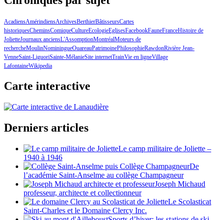
Chroniques par sujet
Acadiens
Amérindiens
Archives
Berthier
Bâtisseurs
Cartes
historiques
Chemins
Comique
Culture
Ecologie
Eglises
Facebook
Faune
France
Histoire de
Joliette
Journaux anciens
L'Assomption
Montréal
Moteurs de
recherche
Moulin
Nominingue
Ouareau
Patrimoine
Philosophie
Rawdon
Rivière Jean-
Venne
Saint-Liguori
Sainte-Mélanie
Site internet
Train
Vie en ligne
Village
Lafontaine
Wikipedia
Carte interactive
Derniers articles
Le camp militaire de Joliette –
1940 à 1946
De
l’académie Saint-Anselme au collège Champagneur
Joseph Michaud
professeur, architecte et collectionneur
Le Scolasticat
Saint-Charles et le Domaine Clercy Inc.
Sports d’hiver: les stations de ski