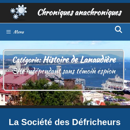
Aller
Chroniques anachroniques
au
contenu
Menu
Histoire de Lanaudière
Catégorie:
Site indépendant sans témoin espion
La Société des Défricheurs