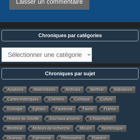
Chroniques par catégories
Chroniques
par
catégories
Chroniques par sujet
Acadiens
Amérindiens
Archives
Berthier
Bâtisseurs
Cartes historiques
Chemins
Comique
Culture
Ecologie
Eglises
Facebook
Faune
France
Histoire de Joliette
Journaux anciens
L'Assomption
Montréal
Moteurs de recherche
Moulin
Nominingue
Ouareau
Patrimoine
Philosophie
Rawdon