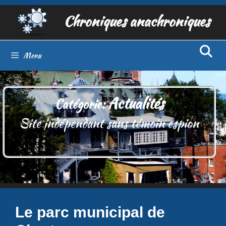
Aller
Chroniques anachroniques
au
contenu
Menu
Actualités
Catégorie:
Site indépendant sans témoin espion
Le parc municipal de