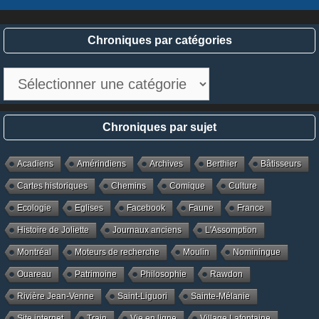
Chroniques par catégories
Chroniques
par
catégories
Chroniques par sujet
Acadiens
Amérindiens
Archives
Berthier
Bâtisseurs
Cartes historiques
Chemins
Comique
Culture
Ecologie
Eglises
Facebook
Faune
France
Histoire de Joliette
Journaux anciens
L'Assomption
Montréal
Moteurs de recherche
Moulin
Nominingue
Ouareau
Patrimoine
Philosophie
Rawdon
Rivière Jean-Venne
Saint-Liguori
Sainte-Mélanie
Site internet
Train
Vie en ligne
Village Lafontaine