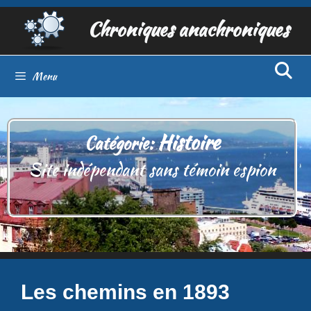
Aller
Chroniques anachroniques
au
contenu
Menu
Histoire
Catégorie:
Site indépendant sans témoin espion
Les chemins en 1893