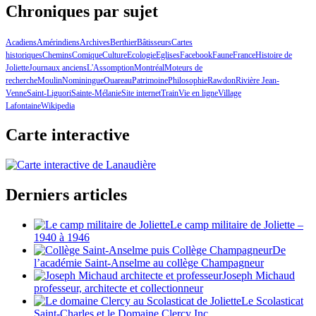
Chroniques par sujet
Acadiens
Amérindiens
Archives
Berthier
Bâtisseurs
Cartes
historiques
Chemins
Comique
Culture
Ecologie
Eglises
Facebook
Faune
France
Histoire de
Joliette
Journaux anciens
L'Assomption
Montréal
Moteurs de
recherche
Moulin
Nominingue
Ouareau
Patrimoine
Philosophie
Rawdon
Rivière Jean-
Venne
Saint-Liguori
Sainte-Mélanie
Site internet
Train
Vie en ligne
Village
Lafontaine
Wikipedia
Carte interactive
Derniers articles
Le camp militaire de Joliette –
1940 à 1946
De
l’académie Saint-Anselme au collège Champagneur
Joseph Michaud
professeur, architecte et collectionneur
Le Scolasticat
Saint-Charles et le Domaine Clercy Inc.