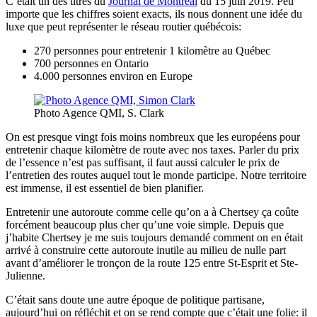
C’était un des titres du
Journal de Montréal
du 15 juin 2019. Peu
importe que les chiffres soient exacts, ils nous donnent une idée du
luxe que peut représenter le réseau routier québécois:
270 personnes pour entretenir 1 kilomètre au Québec
700 personnes en Ontario
4.000 personnes environ en Europe
Photo Agence QMI, S. Clark
On est presque vingt fois moins nombreux que les européens pour
entretenir chaque kilomètre de route avec nos taxes. Parler du prix
de l’essence n’est pas suffisant, il faut aussi calculer le prix de
l’entretien des routes auquel tout le monde participe. Notre territoire
est immense, il est essentiel de bien planifier.
Entretenir une autoroute comme celle qu’on a à Chertsey ça coûte
forcément beaucoup plus cher qu’une voie simple. Depuis que
j’habite Chertsey je me suis toujours demandé comment on en était
arrivé à construire cette autoroute inutile au milieu de nulle part
avant d’améliorer le tronçon de la route 125 entre St-Esprit et Ste-
Julienne.
C’était sans doute une autre époque de politique partisane,
aujourd’hui on réfléchit et on se rend compte que c’était une folie: il