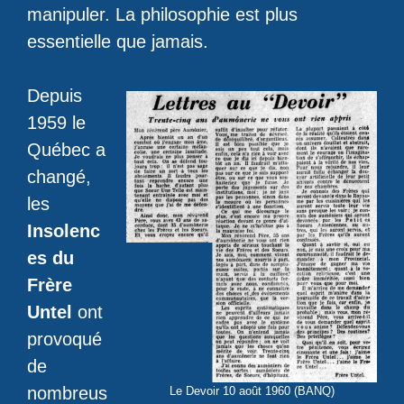
manipuler. La philosophie est plus
essentielle que jamais.
Depuis
1959 le
Québec a
changé,
les
Insolenc
es du
Frère
Untel
ont
provoqué
de
nombreus
Le Devoir 10 août 1960 (BANQ)