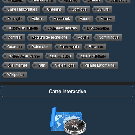
Cartes historiques
Chemins
Comique
Culture
Ecologie
Eglises
Facebook
Faune
France
Histoire de Joliette
Journaux anciens
L'Assomption
Montréal
Moteurs de recherche
Moulin
Nominingue
Ouareau
Patrimoine
Philosophie
Rawdon
Rivière Jean-Venne
Saint-Liguori
Sainte-Mélanie
Site internet
Train
Vie en ligne
Village Lafontaine
Wikipedia
Carte interactive