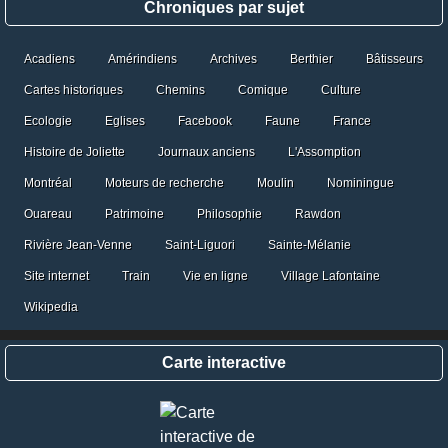
Chroniques par sujet
Acadiens
Amérindiens
Archives
Berthier
Bâtisseurs
Cartes historiques
Chemins
Comique
Culture
Ecologie
Eglises
Facebook
Faune
France
Histoire de Joliette
Journaux anciens
L'Assomption
Montréal
Moteurs de recherche
Moulin
Nominingue
Ouareau
Patrimoine
Philosophie
Rawdon
Rivière Jean-Venne
Saint-Liguori
Sainte-Mélanie
Site internet
Train
Vie en ligne
Village Lafontaine
Wikipedia
Carte interactive