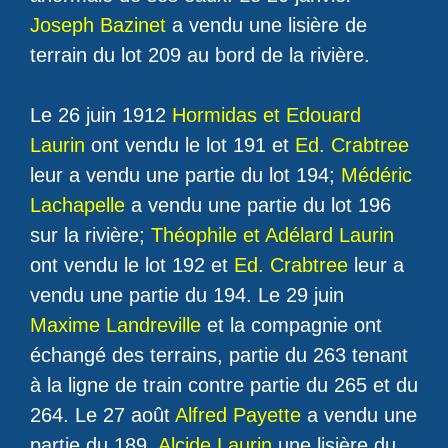
Joseph Bazinet
a vendu une lisière de
terrain du lot 209 au bord de la rivière.
Le 26 juin 1912
Hormidas et Edouard
Laurin
ont vendu le lot 191 et
Ed. Crabtree
leur a vendu une partie du lot 194;
Médéric
Lachapelle
a vendu une partie du lot 196
sur la rivière;
Théophile et Adélard Laurin
ont vendu le lot 192 et
Ed. Crabtree
leur a
vendu une partie du 194. Le 29 juin
Maxime Landreville
et la compagnie ont
échangé des terrains, partie du 263 tenant
à la ligne de train contre partie du 265 et du
264. Le 27 août
Alfred Payette
a vendu une
partie du 189,
Alcide Laurin
une lisière du