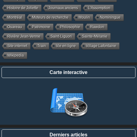
Histoire de Joliette
Journaux anciens
L'Assomption
Montréal
Moteurs de recherche
Moulin
Nominingue
Ouareau
Patrimoine
Philosophie
Rawdon
Rivière Jean-Venne
Saint-Liguori
Sainte-Mélanie
Site internet
Train
Vie en ligne
Village Lafontaine
Wikipedia
Carte interactive
Derniers articles