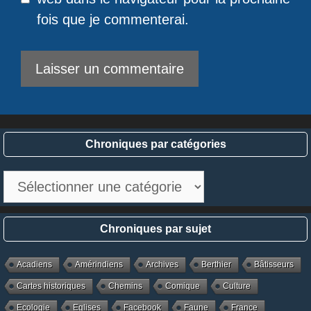
fois que je commenterai.
Chroniques par catégories
Chroniques
par
catégories
Chroniques par sujet
Acadiens
Amérindiens
Archives
Berthier
Bâtisseurs
Cartes historiques
Chemins
Comique
Culture
Ecologie
Eglises
Facebook
Faune
France