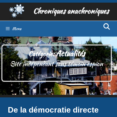
Aller
Chroniques anachroniques
au
contenu
Menu
Actualités
Catégorie:
Site indépendant sans témoin espion
De la démocratie directe