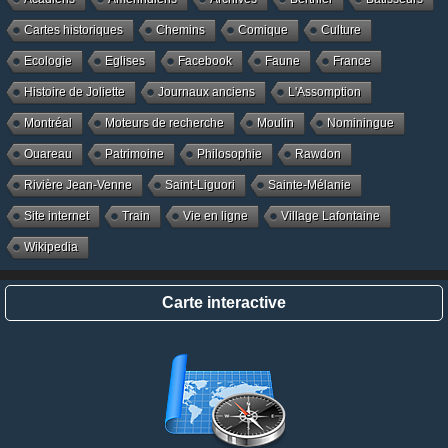
Cartes historiques
Chemins
Comique
Culture
Ecologie
Eglises
Facebook
Faune
France
Histoire de Joliette
Journaux anciens
L'Assomption
Montréal
Moteurs de recherche
Moulin
Nominingue
Ouareau
Patrimoine
Philosophie
Rawdon
Rivière Jean-Venne
Saint-Liguori
Sainte-Mélanie
Site internet
Train
Vie en ligne
Village Lafontaine
Wikipedia
Carte interactive