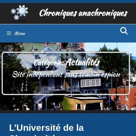
Aller
Chroniques anachroniques
au
contenu
Menu
Actualités
Catégorie:
Site indépendant sans témoin espion
L’Université de la