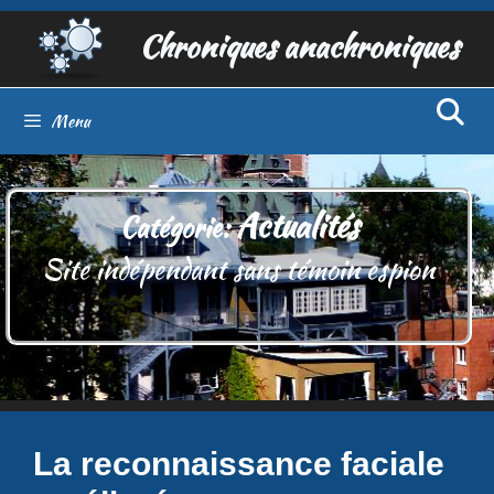
Aller
Chroniques anachroniques
au
contenu
Menu
Actualités
Catégorie:
Site indépendant sans témoin espion
La reconnaissance faciale