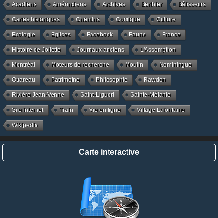
Acadiens
Amérindiens
Archives
Berthier
Bâtisseurs
Cartes historiques
Chemins
Comique
Culture
Ecologie
Eglises
Facebook
Faune
France
Histoire de Joliette
Journaux anciens
L'Assomption
Montréal
Moteurs de recherche
Moulin
Nominingue
Ouareau
Patrimoine
Philosophie
Rawdon
Rivière Jean-Venne
Saint-Liguori
Sainte-Mélanie
Site internet
Train
Vie en ligne
Village Lafontaine
Wikipedia
Carte interactive