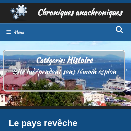
Aller
Chroniques anachroniques
au
contenu
Menu
Histoire
Catégorie:
Site indépendant sans témoin espion
Le pays revêche