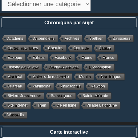
Chroniques
par
catégories
Chroniques par sujet
Acadiens
Amérindiens
Archives
Berthier
Bâtisseurs
Cartes historiques
Chemins
Comique
Culture
Ecologie
Eglises
Facebook
Faune
France
Histoire de Joliette
Journaux anciens
L'Assomption
Montréal
Moteurs de recherche
Moulin
Nominingue
Ouareau
Patrimoine
Philosophie
Rawdon
Rivière Jean-Venne
Saint-Liguori
Sainte-Mélanie
Site internet
Train
Vie en ligne
Village Lafontaine
Wikipedia
Carte interactive