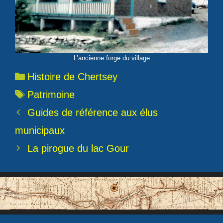
L’ancienne forge du village
Catégories
Histoire de Chertsey
Étiquettes
Patrimoine
Guides de référence aux élus
municipaux
La pirogue du lac Gour