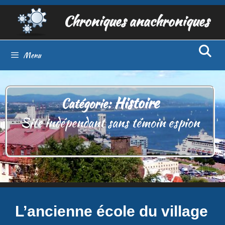
Aller
Chroniques anachroniques
au
contenu
Menu
Histoire
Catégorie:
Site indépendant sans témoin espion
L’ancienne école du village