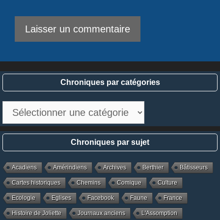
Chroniques par catégories
Chroniques
par
catégories
Chroniques par sujet
Acadiens
Amérindiens
Archives
Berthier
Bâtisseurs
Cartes historiques
Chemins
Comique
Culture
Ecologie
Eglises
Facebook
Faune
France
Histoire de Joliette
Journaux anciens
L'Assomption