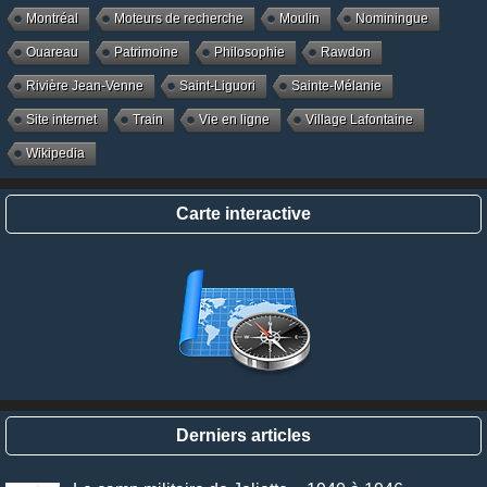
Montréal
Moteurs de recherche
Moulin
Nominingue
Ouareau
Patrimoine
Philosophie
Rawdon
Rivière Jean-Venne
Saint-Liguori
Sainte-Mélanie
Site internet
Train
Vie en ligne
Village Lafontaine
Wikipedia
Carte interactive
Derniers articles