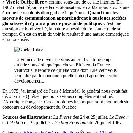
« Vive le Ouèbe libre »
comme sous-titre de ce site internet. En
1967 c’était l’époque de la décolonisation, en 2022 nous vivons une
époque de recolonisation globale inquiétante.
Quand tous les
moyens de communication appartiendront à quelques sociétés
globalisées il n’y aura plus de pays ni de politique.
C’est une
question de biodiversité, la nature a besoin de foisonner et de se
tromper. On est en train de voir le résultat d’une nature domestiquée
et rationalisée.
La France a le devoir de vous aider. Il y a longtemps
qu’elle vous doit quelque chose. Eh bien, la France
veut vous le rendre ce qu’elle vous doit. Elle veut vous
le rendre par le concours qu’elle entend apporter à votre
développement.
En 1975 j’ai immigré de Paris à Montréal, le général nous avait fait
découvrir le Québec que nous avions complètement oublié:
l’Amérique française. Ces chroniques historiques sont mon modeste
concours au développement du Québec.
Sources des illustrations:
La Presse
des 24 et 25 juillet,
Le Devoir
et
L’Action
du 25 juillet et
L’Action Populaire
du 26 juillet 1967.
Catégories
Histoire du Québec
,
Politique
Étiquettes
Chemins
,