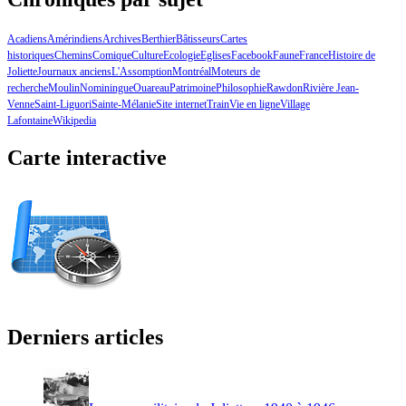
Acadiens
Amérindiens
Archives
Berthier
Bâtisseurs
Cartes
historiques
Chemins
Comique
Culture
Ecologie
Eglises
Facebook
Faune
France
Histoire de
Joliette
Journaux anciens
L'Assomption
Montréal
Moteurs de
recherche
Moulin
Nominingue
Ouareau
Patrimoine
Philosophie
Rawdon
Rivière Jean-
Venne
Saint-Liguori
Sainte-Mélanie
Site internet
Train
Vie en ligne
Village
Lafontaine
Wikipedia
Carte interactive
Derniers articles