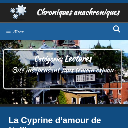
Aller
Chroniques anachroniques
au
contenu
Menu
Lectures
Catégorie:
Site indépendant sans témoin espion
La Cyprine d’amour de