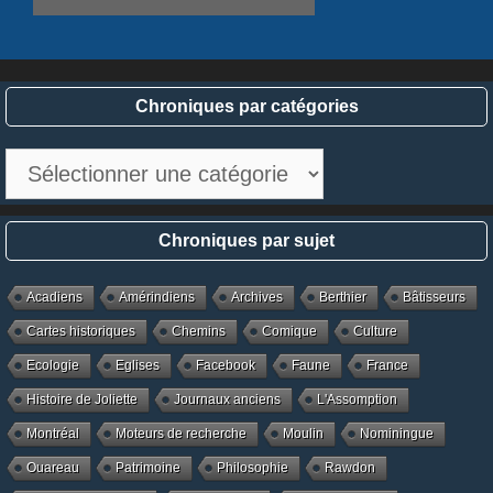
Chroniques par catégories
Chroniques
par
catégories
Chroniques par sujet
Acadiens
Amérindiens
Archives
Berthier
Bâtisseurs
Cartes historiques
Chemins
Comique
Culture
Ecologie
Eglises
Facebook
Faune
France
Histoire de Joliette
Journaux anciens
L'Assomption
Montréal
Moteurs de recherche
Moulin
Nominingue
Ouareau
Patrimoine
Philosophie
Rawdon