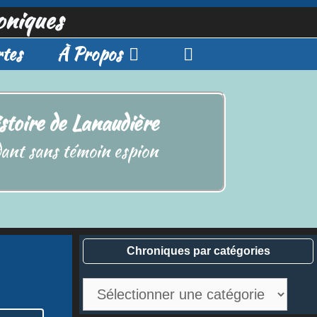
oniques
tes
À Propos
stoire de Lanaudière
ant sans témoin espion
Chroniques par catégories
Chroniques
par