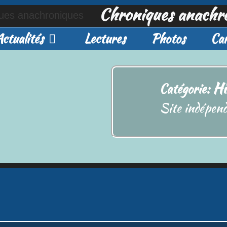
Chroniques anachr
Actualités
Lectures
Photos
Car
Hi
Catégorie:
Site indépend