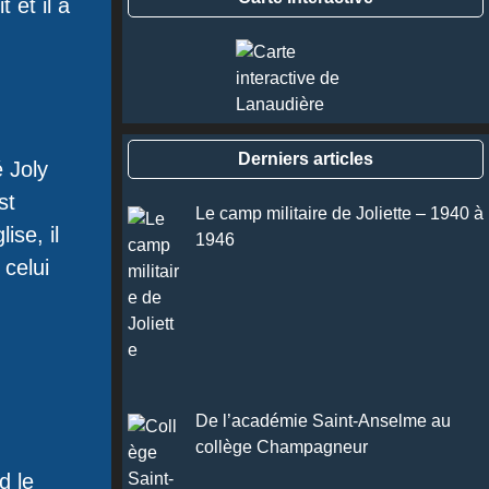
 et il a
Derniers articles
 Joly
st
Le camp militaire de Joliette – 1940 à
ise, il
1946
, celui
De l’académie Saint-Anselme au
collège Champagneur
d le