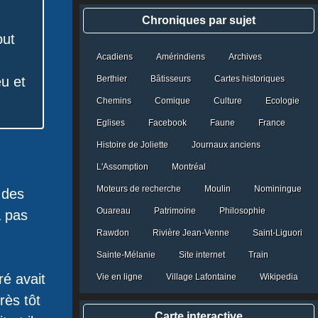
catégories
Chroniques par sujet
out
Acadiens
Amérindiens
Archives
eu et
Berthier
Bâtisseurs
Cartes historiques
Chemins
Comique
Culture
Ecologie
Eglises
Facebook
Faune
France
Histoire de Joliette
Journaux anciens
L'Assomption
Montréal
Moteurs de recherche
Moulin
Nominingue
 des
Ouareau
Patrimoine
Philosophie
a pas
Rawdon
Rivière Jean-Venne
Saint-Liguori
Sainte-Mélanie
Site internet
Train
ré avait
Vie en ligne
Village Lafontaine
Wikipedia
rès tôt
Carte interactive