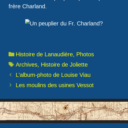
frère Charland.
Catégories
Histoire de Lanaudière
,
Photos
Étiquettes
Archives
,
Histoire de Joliette
L’album-photo de Louise Viau
Les moulins des usines Vessot