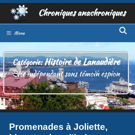
Aller
Chroniques anachroniques
au
contenu
Menu
Histoire de Lanaudière
Catégorie:
Site indépendant sans témoin espion
Promenades à Joliette,