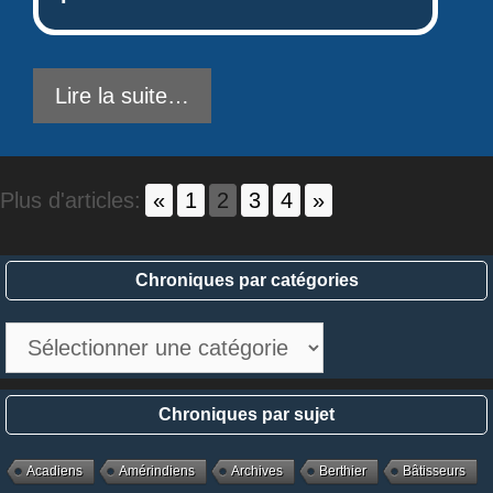
Lire la suite…
Plus d'articles:
«
1
2
3
4
»
Chroniques par catégories
Chroniques
par
catégories
Chroniques par sujet
Acadiens
Amérindiens
Archives
Berthier
Bâtisseurs