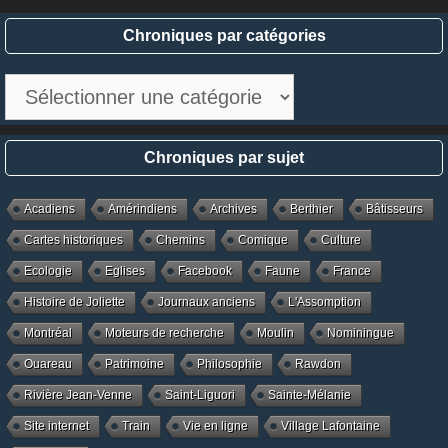
Chroniques par catégories
Chroniques
par
catégories
Chroniques par sujet
Acadiens
Amérindiens
Archives
Berthier
Bâtisseurs
Cartes historiques
Chemins
Comique
Culture
Ecologie
Eglises
Facebook
Faune
France
Histoire de Joliette
Journaux anciens
L'Assomption
Montréal
Moteurs de recherche
Moulin
Nominingue
Ouareau
Patrimoine
Philosophie
Rawdon
Rivière Jean-Venne
Saint-Liguori
Sainte-Mélanie
Site internet
Train
Vie en ligne
Village Lafontaine