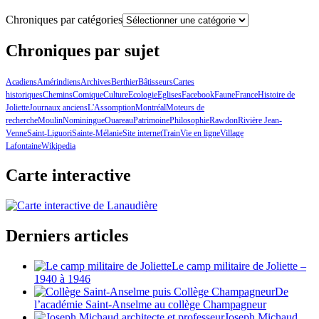
Chroniques par catégories
Chroniques par sujet
Acadiens
Amérindiens
Archives
Berthier
Bâtisseurs
Cartes
historiques
Chemins
Comique
Culture
Ecologie
Eglises
Facebook
Faune
France
Histoire de
Joliette
Journaux anciens
L'Assomption
Montréal
Moteurs de
recherche
Moulin
Nominingue
Ouareau
Patrimoine
Philosophie
Rawdon
Rivière Jean-
Venne
Saint-Liguori
Sainte-Mélanie
Site internet
Train
Vie en ligne
Village
Lafontaine
Wikipedia
Carte interactive
Derniers articles
Le camp militaire de Joliette –
1940 à 1946
De
l’académie Saint-Anselme au collège Champagneur
Joseph Michaud