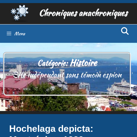
Aller
Chroniques anachroniques
au
contenu
Menu
Histoire
Catégorie:
Site indépendant sans témoin espion
Hochelaga depicta: