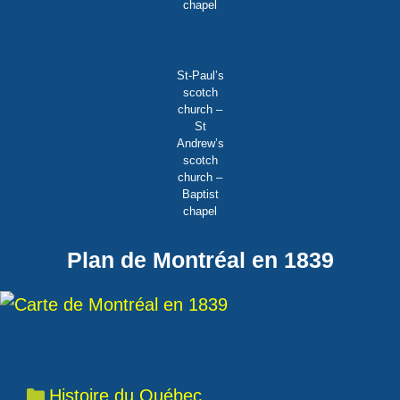
chapel
St-Paul’s
scotch
church –
St
Andrew’s
scotch
church –
Baptist
chapel
Plan de Montréal en 1839
Catégories
Histoire du Québec