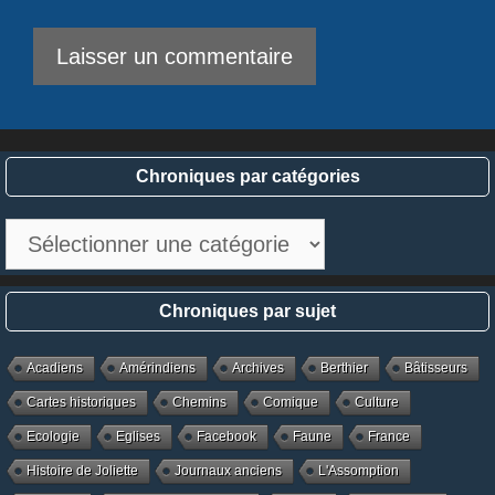
Chroniques par catégories
Chroniques
par
catégories
Chroniques par sujet
Acadiens
Amérindiens
Archives
Berthier
Bâtisseurs
Cartes historiques
Chemins
Comique
Culture
Ecologie
Eglises
Facebook
Faune
France
Histoire de Joliette
Journaux anciens
L'Assomption