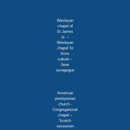
Wesleyan
chapel of
St James
st. –
Wesleyan
chapel St
Anns
suburb –
Jews
synagogue
American
presbyterian
church -
Congregational
chapel –
Scotch
secession