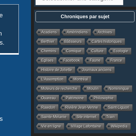
par
catégories
re
Chroniques par sujet
n
Acadiens
Amérindiens
Archives
s.
Berthier
Bâtisseurs
Cartes historiques
Chemins
Comique
Culture
Ecologie
Eglises
Facebook
Faune
France
Histoire de Joliette
Journaux anciens
L'Assomption
Montréal
Moteurs de recherche
Moulin
Nominingue
Ouareau
Patrimoine
Philosophie
Rawdon
Rivière Jean-Venne
Saint-Liguori
Sainte-Mélanie
Site internet
Train
es
Vie en ligne
Village Lafontaine
Wikipedia