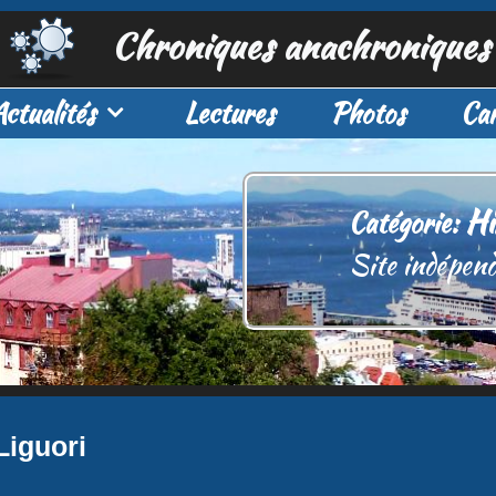
Chroniques anachroniques
Actualités
Lectures
Photos
Car
Hi
Catégorie:
Site indépend
Liguori