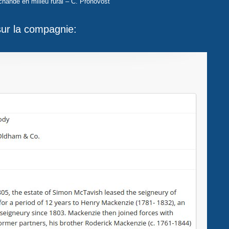
chande en milieu rural – C. Pronovost
ur la compagnie: