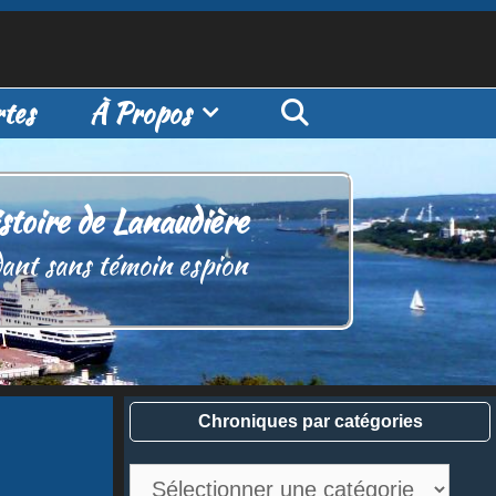
tes
À Propos
stoire de Lanaudière
ant sans témoin espion
Chroniques par catégories
Chroniques