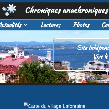
Chroniques anachroniques
Actualités
Lectures
Photos
Car
Site indépend
Vive 