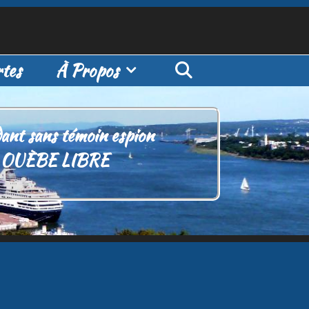
tes
À Propos
ant sans témoin espion
le OUÈBE LIBRE